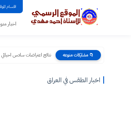
اقسام الموق
اخبار منو
نتائج اعتراضات سادس احيائي | م
📁 مشاركات منوعه
اخبار الطقس في العراق