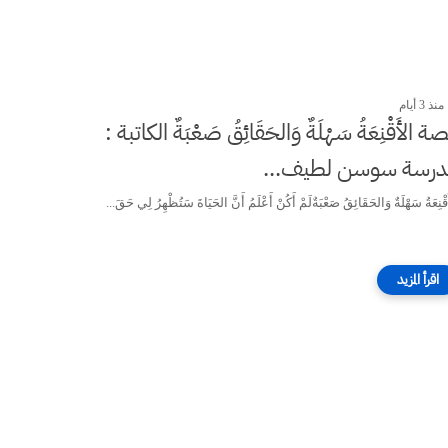
منذ 3 أيام
ة الأَقْنِعَةُ سَهْلَةٌ وَالحَقَائِقُ صَعْبَةٌ الكاتبة :
مدرسة سوسن لطيف...
قْنِعَةُ سَهْلَةٌ وَالحَقَائِقُ صَعْبَةٌلَمْ أَكُنْ أَعْلَمُ أَنَّ الحَيَاةَ سَتُظْهِرُ لِي حَقَ...