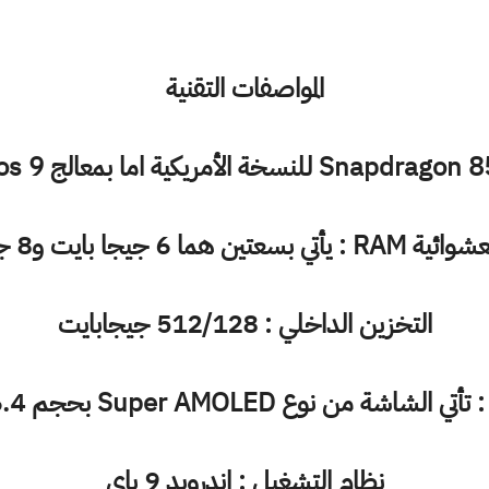
المواصفات التقنية
تين هما 6 جيجا بايت و8 جيجابايت
التخزين الداخلي : 512/128 جيجابايت
الشاشة من نوع Super AMOLED بحجم 6.4 بوصة
نظام التشغيل : اندرويد 9 باي