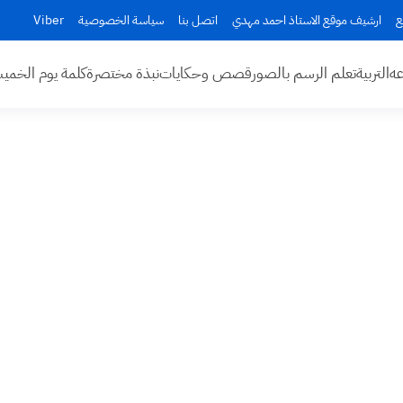
ع
ارشيف موقع الاستاذ احمد مهدي
اتصل بنا
سياسة الخصوصية
Viber
عه
التربية
تعلم الرسم بالصور
قصص وحكايات
نبذة مختصرة
كلمة يوم الخم