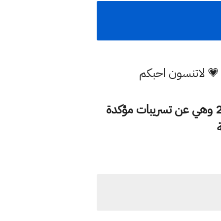
 💗 لاتنسون احبكم
في هذا الموضوع سوف نتطرق الى اخبار مهمة جدا وردتنا اليوم بتاريخ 11-7-2019 وهي عن تسريبات مؤكدة