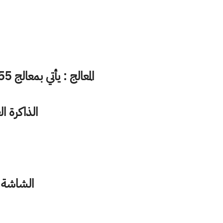
المعالج : يأتي بمعالج Snapdragon 855 للنسخة الأمريكية اما بمعالج Exynos 9 للنسخة العالمية
الذاكرة العشوائية RAM : يأتي بسع
الشاشة : تأتي 