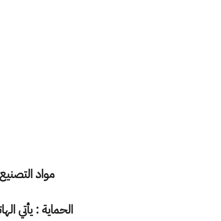
مواد التصنيع
الحماية : يأتي الهاتف بمعيار مق