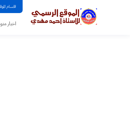
اقسام الموق
اخبار منو