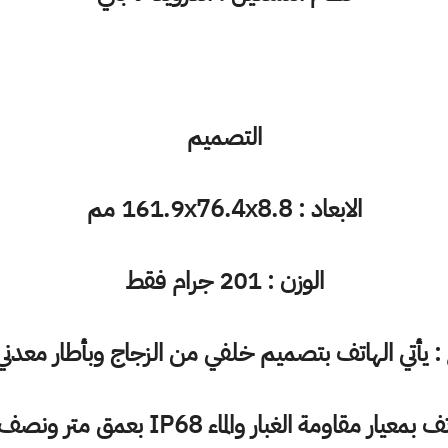
التصميم
الابعاد : 161.9x76.4x8.8 مم
الوزن : 201 جرام فقط
 : يأتي الهاتف بتصميم خلفي من الزجاج وبأطار معدني
اومة الغبار والماء IP68 بعمق متر ونصف لمدة نصف ساعة