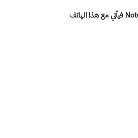
الوان الجهاز : الاسود والبني والبنفسجي والازرق اما القلم الذي يأتي مع سلسة Note فيأتي مع هذا الهاتف