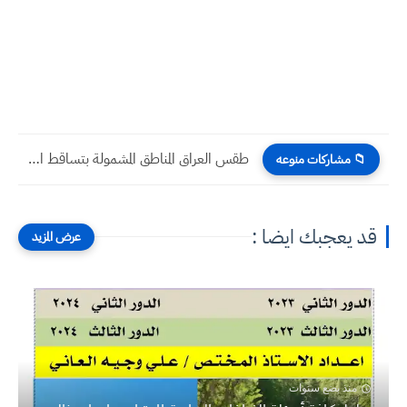
أجمل رسائل و عبارات عيد الفطر 2024 للأحباب و...
📁 مشاركات منوعه
قد يعجبك ايضا :
منذ بضع سنوات