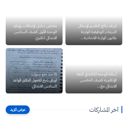
منذ بضع سنوات
منذ بضع سنوات
كربلاء نتائج التقديم لإشغال
ملخص شامل لإضافات وإملاء
الدرجات الوظيفية الواردة
الوحدة الأولى للصف السادس
بقانون الموازنة الاتحادية...
الابتدائي انكليزي
منذ بضع سنوات
أسئلة الوحدة الثالثة في اللغة
منذ بضع سنوات
الإنكليزية للصف الخامس
اوراق شرح المفعول المطلق قواعد
الابتدائي مع...
السادس الابتدائي
آخر المشاركات