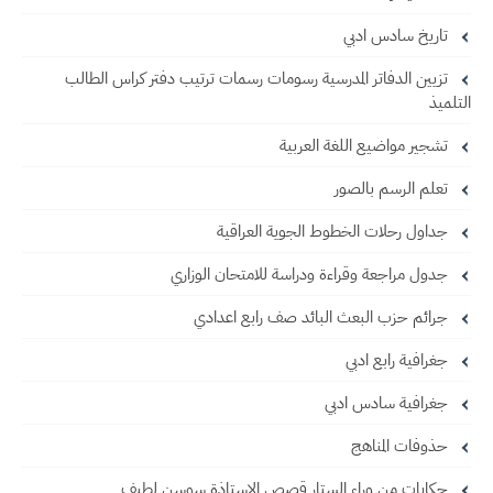
تاريخ سادس ادبي
تزيين الدفاتر المدرسية رسومات رسمات ترتيب دفتر كراس الطالب
التلميذ
تشجير مواضيع اللغة العربية
تعلم الرسم بالصور
جداول رحلات الخطوط الجوية العراقية
جدول مراجعة وقراءة ودراسة للامتحان الوزاري
جرائم حزب البعث البائد صف رابع اعدادي
جغرافية رابع ادبي
جغرافية سادس ادبي
حذوفات المناهج
حكايات من وراء الستار قصص الاستاذة سوسن لطيف