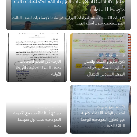
حلول كافة أسئلة الفراغات الوزارية لمادة اجتماعيات ثالث
متوسط للسنوات...
الإجابات الكاملة لأسئلة الفراغات الوزارية في مادة الاجتماعيات للصف الثالث
المتوسطجميع حلول أسئلة الف...
منذ بضع سنوات
منذ بضع سنوات
شرح مفهوم النسبة والمعدل
التربية تقرر تقديم امتحانات
بأسلوب مبسط رياضيات
نصف السنة للصفوف الأربعة
الصف السادس الابتدائي
الأولية
منذ بضع سنوات
منذ بضع سنوات
امتحان قواعد اللغة الانكليزية
نموذج أسئلة الأحياء مع الأجوبة
مع الحلول النموذجية الوحدة
النموذجية صف اول متوسط
الثالثة الصف...
نصف...