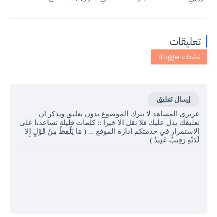
تعليقات
إرسال تعليق
عزيزي المشاهد لا تترك الموضوع بدون تعليق وتذكر ان
تعليقك يدل عليك فلا تقل الا خيرا :: كلمات قليلة تساعدنا على
الاستمرار في خدمتكم ادارة الموقع ... ( مَا يَلْفِظُ مِنْ قَوْلٍ إِلا
لَدَيْهِ رَقِيبٌ عَتِيدٌ )