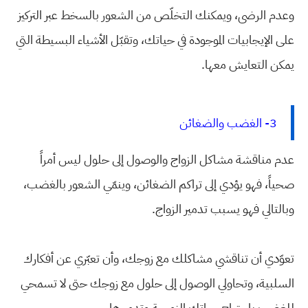
وعدم الرضى، ويمكنك التخلّص من الشعور بالسخط عبر التركيز
على الإيجابيات الموجودة في حياتك، وتقبّل الأشياء البسيطة التي
يمكن التعايش معها.
3- الغضب والضغائن
عدم مناقشة مشاكل الزواج والوصول إلى حلول ليس أمراً
صحياً، فهو يؤدي إلى تراكم الضغائن، وينمّي الشعور بالغضب،
وبالتالي فهو يسبب تدمير الزواج.
تعوّدي أن تناقشي مشاكلك مع زوجك، وأن تعبّري عن أفكارك
السلبية، وتحاولي الوصول إلى حلول مع زوجك حتى لا تسمحي
للغضب باجتياح حياتك الزوجية وتدميرها.