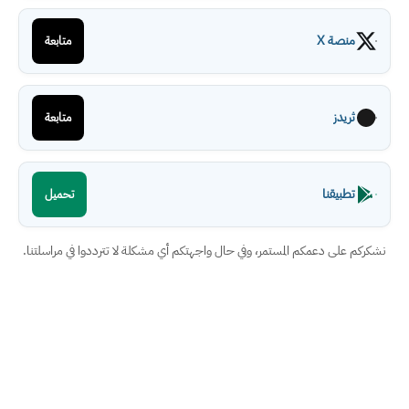
منصة X
متابعة
ثريدز
متابعة
تطبيقنا
تحميل
نشكركم على دعمكم المستمر، وفي حال واجهتكم أي مشكلة لا تترددوا في مراسلتنا.