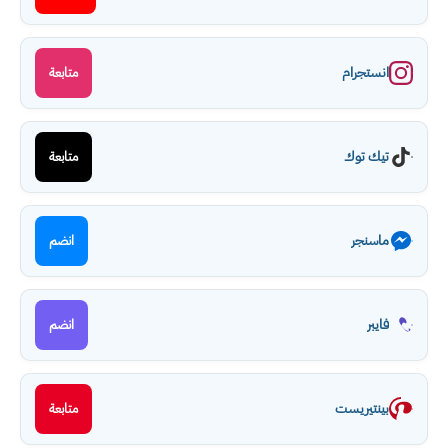
انستجرام
متابعة
تيك توك
متابعة
ماسنجر
انضم
فايبر
انضم
بينتيريست
متابعة