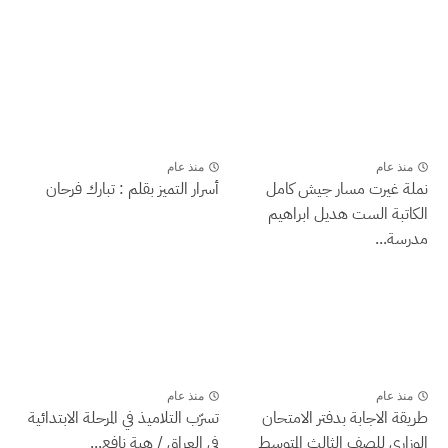
منذ عام
منذ عام
نملة غيرت مسار جيش كامل
أسرار التميز بقلم : تبارك فرحان
الكاتبة الست هديل ابراهيم
مدرسة...
منذ عام
منذ عام
طريقة الاجابة بدفتر الامتحان
تسرّب التلاميذ في المرحلة الابتدائية
الوزاري للصف الثالث المتوسط
في العراق / هبة نافع...