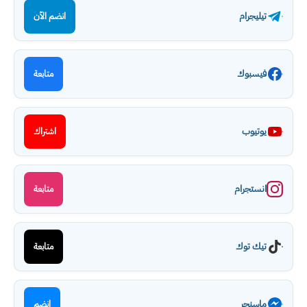
تيليجرام
انضم الآن
فيسبوك
متابعة
يوتيوب
اشتراك
انستجرام
متابعة
تيك توك
متابعة
ماسنجر
انضم