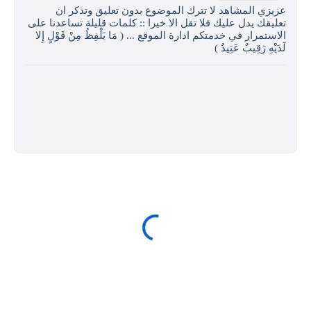
عزيزي المشاهد لا تترك الموضوع بدون تعليق وتذكر ان
تعليقك يدل عليك فلا تقل الا خيرا :: كلمات قليلة تساعدنا على
الاستمرار في خدمتكم ادارة الموقع ... ( مَا يَلْفِظُ مِنْ قَوْلٍ إِلا
لَدَيْهِ رَقِيبٌ عَتِيدٌ )