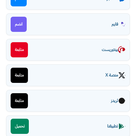
فايبر
انضم
بينتيريست
متابعة
منصة X
متابعة
ثريدز
متابعة
تطبيقنا
تحميل