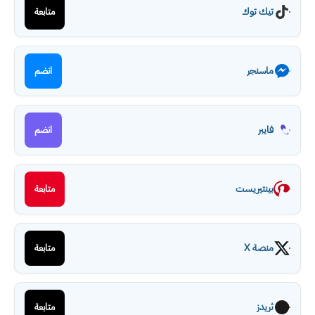
تيك توك
متابعة
ماسنجر
انضم
فايبر
انضم
بينتيريست
متابعة
منصة X
متابعة
ثريدز
متابعة