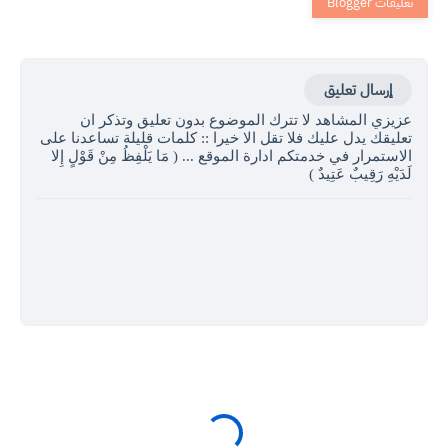
إرسال تعليق
عزيزي المشاهد لا تترك الموضوع بدون تعليق وتذكر ان
تعليقك يدل عليك فلا تقل الا خيرا :: كلمات قليلة تساعدنا على
الاستمرار في خدمتكم ادارة الموقع ... ( مَا يَلْفِظُ مِنْ قَوْلٍ إِلا
لَدَيْهِ رَقِيبٌ عَتِيدٌ )