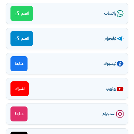
واتساب
انضم الآن
تيليجرام
انضم الآن
فيسبوك
متابعة
يوتيوب
اشتراك
انستجرام
متابعة