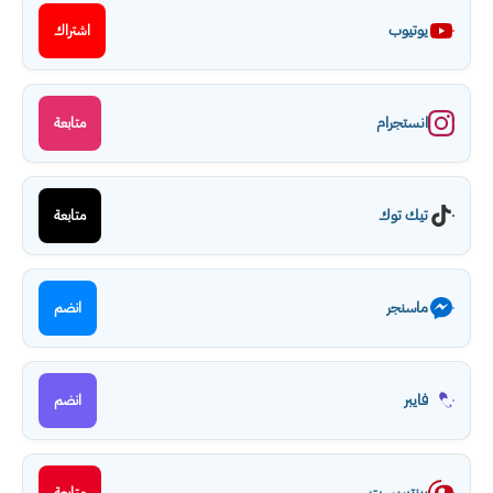
يوتيوب
اشتراك
انستجرام
متابعة
تيك توك
متابعة
ماسنجر
انضم
فايبر
انضم
بينتيريست
متابعة