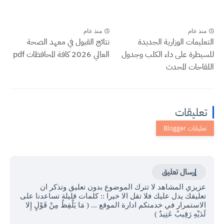
منذ عام
منذ عام
التعليمات الوزارية الجديدة
نتائج القبول في معهد الصحة
للسيطرة على داء الكلب وجدول
العالي 2026 كافة المحافظات pdf
اللقاحات المحدث
تعليقات
إرسال تعليق
عزيزي المشاهد لا تترك الموضوع بدون تعليق وتذكر ان
تعليقك يدل عليك فلا تقل الا خيرا :: كلمات قليلة تساعدنا على
الاستمرار في خدمتكم ادارة الموقع ... ( مَا يَلْفِظُ مِنْ قَوْلٍ إِلا
لَدَيْهِ رَقِيبٌ عَتِيدٌ )