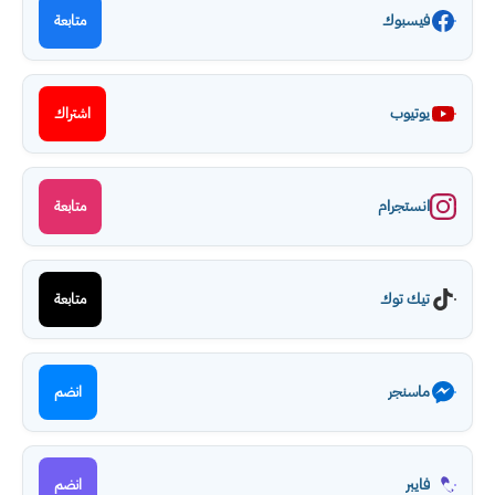
فيسبوك
متابعة
يوتيوب
اشتراك
انستجرام
متابعة
تيك توك
متابعة
ماسنجر
انضم
فايبر
انضم