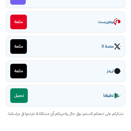
بينتيريست
متابعة
منصة X
متابعة
ثريدز
متابعة
تطبيقنا
تحميل
نشكركم على دعمكم المستمر، وفي حال واجهتكم أي مشكلة لا تترددوا في مراسلتنا.