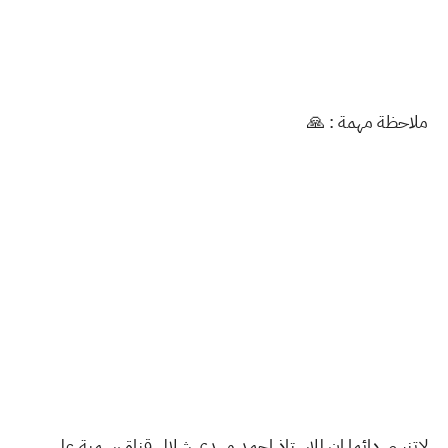
ملاحظة مهمة : 🙏
لاتنسى دائما ان للاستاذ احمد مهدي شلال قناة رسمية على