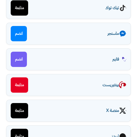
تيك توك
متابعة
ماسنجر
انضم
فايبر
انضم
بينتيريست
متابعة
منصة X
متابعة
ثريدز
متابعة