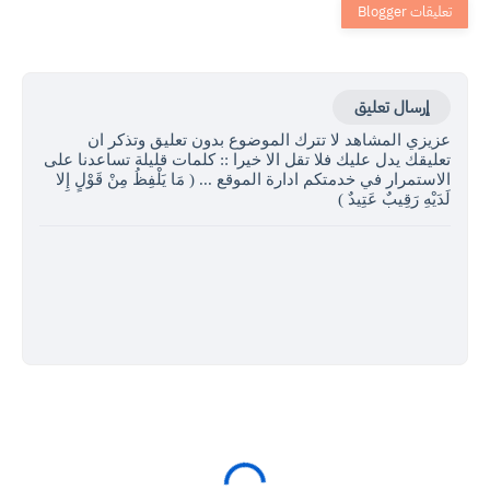
إرسال تعليق
عزيزي المشاهد لا تترك الموضوع بدون تعليق وتذكر ان
تعليقك يدل عليك فلا تقل الا خيرا :: كلمات قليلة تساعدنا على
الاستمرار في خدمتكم ادارة الموقع ... ( مَا يَلْفِظُ مِنْ قَوْلٍ إِلا
لَدَيْهِ رَقِيبٌ عَتِيدٌ )