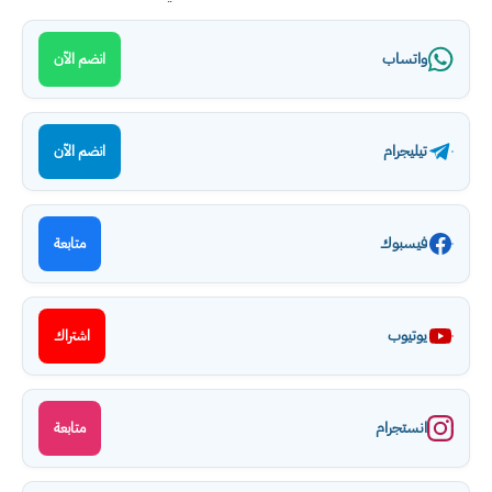
واتساب
انضم الآن
تيليجرام
انضم الآن
فيسبوك
متابعة
يوتيوب
اشتراك
انستجرام
متابعة