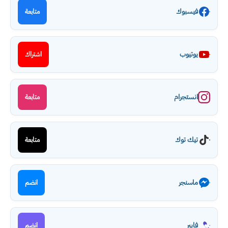
فيسبوك
متابعة
يوتيوب
اشتراك
انستجرام
متابعة
تيك توك
متابعة
ماسنجر
انضم
فايبر
انضم