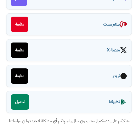
بينتيريست
متابعة
منصة X
متابعة
ثريدز
متابعة
تطبيقنا
تحميل
نشكركم على دعمكم المستمر، وفي حال واجهتكم أي مشكلة لا تترددوا في مراسلتنا.