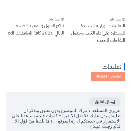
منذ عام
منذ عام
التعليمات الوزارية الجديدة
نتائج القبول في معهد الصحة
للسيطرة على داء الكلب وجدول
العالي 2026 كافة المحافظات pdf
اللقاحات المحدث
تعليقات
إرسال تعليق
عزيزي المشاهد لا تترك الموضوع بدون تعليق وتذكر ان
تعليقك يدل عليك فلا تقل الا خيرا :: كلمات قليلة تساعدنا على
الاستمرار في خدمتكم ادارة الموقع ... ( مَا يَلْفِظُ مِنْ قَوْلٍ إِلا
لَدَيْهِ رَقِيبٌ عَتِيدٌ )