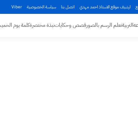
ع
ارشيف موقع الاستاذ احمد مهدي
اتصل بنا
سياسة الخصوصية
Viber
عه
التربية
تعلم الرسم بالصور
قصص وحكايات
نبذة مختصرة
كلمة يوم الخم