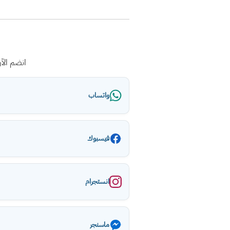
انضم الآ
واتساب
فيسبوك
انستجرام
ماسنجر