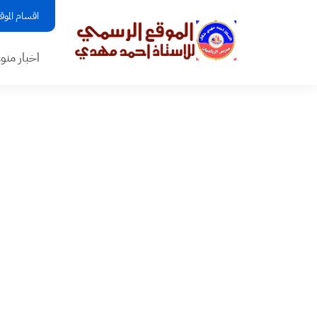
اقسام الموق
اخبار منو