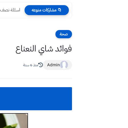
اسئلة نصف ال
📁 مشاركات منوعه
صحة
فوائد شاي النعناع
Admin
منذ 6 سنة