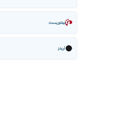
بينتيريست
ثريدز