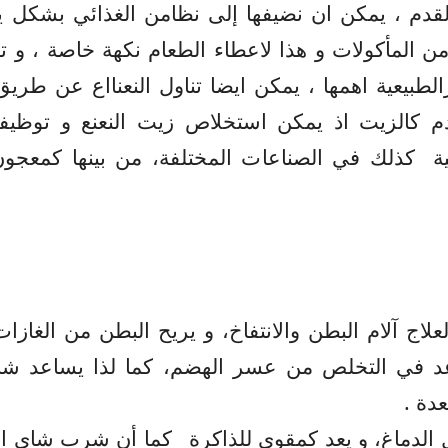
لقدم ، يمكن
ان نضيفها
إلى نظامن الغذائي بشكل يو
 من المأكولات و هذا لاعطاء الطعام نكهة خاصة ، و
ئرالطبيعية اهمها ، يمكن ايضا تناول النعنااع عن ط
خدم كالزيت اذ يمكن استخلاص زيت النعنع و توظي
ية
كذلك في الصناعات المختلفة، من بينها كمعجون 
علاج آلام البطن والانتفاخ، و يريح البطن من الغازات
د في التخلص من عسر الهضم، كما لذا يساعد شاي
.
عدة
الدماغ، و يعد كمقوي للذاكرة
كما أن شرب شاي النع