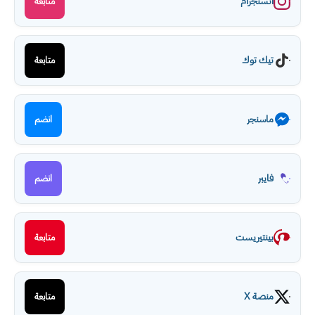
انستجرام
متابعة
تيك توك
متابعة
ماسنجر
انضم
فايبر
انضم
بينتيريست
متابعة
منصة X
متابعة