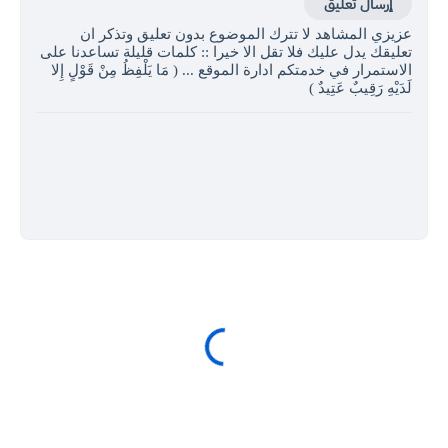
إرسال تعليق
عزيزي المشاهد لا تترك الموضوع بدون تعليق وتذكر ان
تعليقك يدل عليك فلا تقل الا خيرا :: كلمات قليلة تساعدنا على
الاستمرار في خدمتكم ادارة الموقع ... ( مَا يَلْفِظُ مِنْ قَوْلٍ إِلا
لَدَيْهِ رَقِيبٌ عَتِيدٌ )