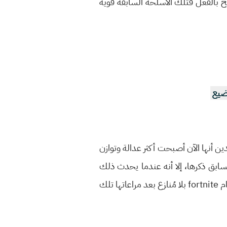
 بالفعل فتلك الأسلحة السابقة قوية
اضيع
دين أنها الآن أصبحت أكثر عدالة وتوازن
بق ذكرها، إلا أنه عندما يحدث ذلك
فإنك تكون حققت شيء متميز سيجعلك تتفوق على الجميع، وقد أكد أكثر من لاعب كبير أن عام 2020 هو عام fortnite بلا مُنازع بعد مراعاتها تلك