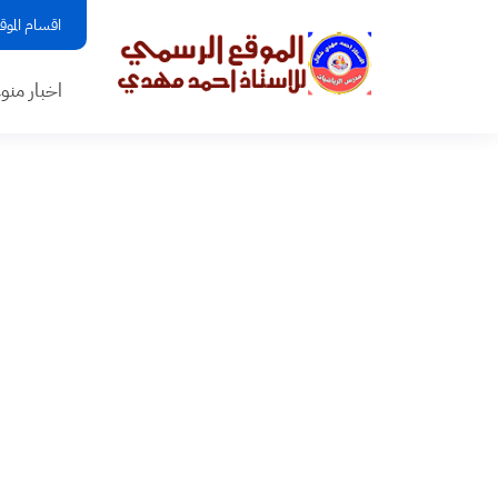
اقسام الموق
اخبار منو