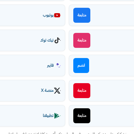
يوتيوب
متابعة
تيك توك
متابعة
فايبر
انضم
منصة X
متابعة
تطبيقنا
متابعة