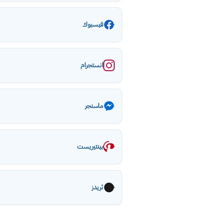
فيسبوك
انستجرام
ماسنجر
بينتيريست
ثريدز