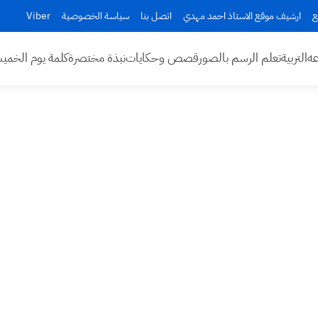
ع
ارشيف موقع الاستاذ احمد مهدي
اتصل بنا
سياسة الخصوصية
Viber
عه
التربية
تعلم الرسم بالصور
قصص وحكايات
نبذة مختصرة
كلمة يوم الخم