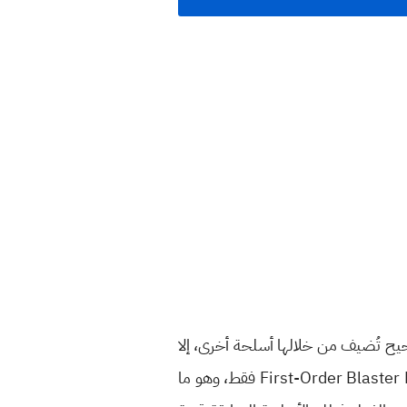
يح تُضيف من خلالها أسلحة أخرى، إلا
أن هذا لم يحدث في حدث أول أمس والذي أتى بوضعية حرب النجوم بإضافة كل من Lightsabers و First-Order Blaster Rifles فقط، وهو ما