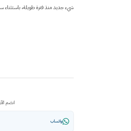
شيء جديد منذ فترة طويلة، باستثناء سلاح Harpoon Gun حتى حدث حرب النجوم أ
انضم الآ
واتساب