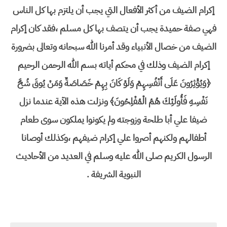
إكرام الضيف من أكثر الأفعال التي يجب أن يلتزم بها كل الناس
فهي صفة حميدة يجب أن يتصف بها كل مسلم ،فقد كان إكرام
الضيف من خصال الأنبياء وقد أمرنا الله سبحانه وتعالى بضرورة
إكرام الضيف وذلك في محكم أياته بسم الله الرحمن الرحيم
﴿وَيُؤْثِرُونَ عَلَى أَنْفُسِهِمْ وَلَوْ كَانَ بِهِمْ خَصَاصَةٌ وَمَنْ يُوقَ شُحَّ
نَفْسِهِ فَأُولَئِكَ هُمُ الْمُفْلِحُونَ﴾ ونزلت هذه الآية عندما نزل
ضيفا علي أبا طلحة وزوجته ولم يكونوا يملكون سوى طعام
أطفالهم ولكنهم أصروا علي إكرام ضيفهم ،وكذلك أوصانا
الرسول الكريم صلى الله عليه وسلم في العديد من الأحاديث
النبوية الشريفة .