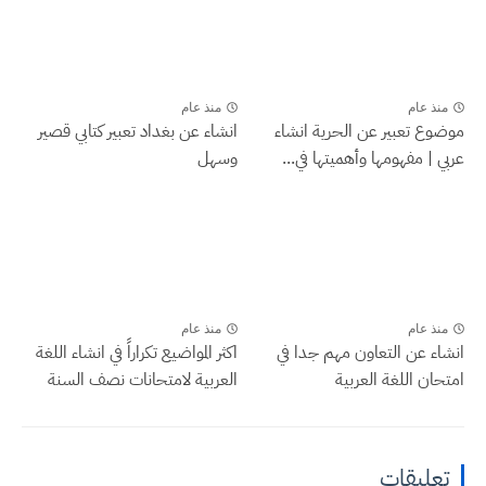
منذ عام
منذ عام
موضوع تعبير عن الحرية انشاء
انشاء عن بغداد تعبير كتابي قصير
عربي | مفهومها وأهميتها في...
وسهل
منذ عام
منذ عام
انشاء عن التعاون مهم جدا في
اكثر المواضيع تكراراً في انشاء اللغة
امتحان اللغة العربية
العربية لامتحانات نصف السنة
تعليقات