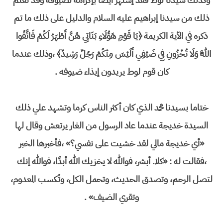
ذلك من سيدنا إبراهيم عليه السلام والدليل على ذلك ما تم
ذكره في الآية الكريمة ﴿يَا قَوْمِ هَؤُلَاءِ بَنَاتِي هُنَّ أَطْهَرُ لَكُمْ فَاتَّقُوا
اللَّهَ وَلَا تُخْزُونِ فِي ضَيْفِي أَلَيْسَ مِنْكُمْ رَجُلٌ رَشِيدٌ﴾ ،وذلك عندما
كان قوم لوط يريدون إيذاء ضيوفه .
ختاما بسيدنا محمد الذي كان أكثر الناس كرما وتشهد علي ذلك
السيدة خديجة عندما عاد الرسول من الغار يرتعش وقال لها
«أي خديجة مالي لقد خشيت على نفسي؟» ،فأخبرها الخبر
،فقالت له : «كلا. أبشر، فوالله لا يخزيك الله أبدًا، فوالله إنك
لتصل الرحم، وتصدق الحديث، وتحمل الكل، وتُكسب المعدوم،
وتقري الضيف» .