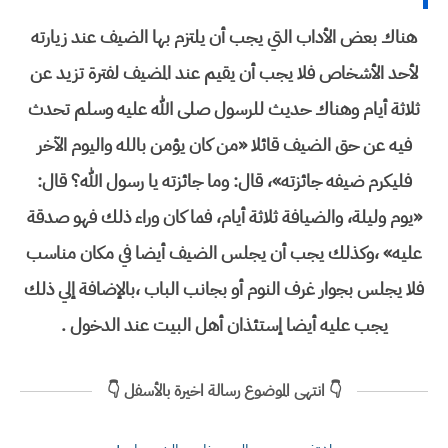
هناك بعض الأداب التي يجب أن يلتزم بها الضيف عند زيارته
لأحد الأشخاص فلا يجب أن يقيم عند المضيف لفترة تزيد عن
ثلاثة أيام وهناك حديث للرسول صلى الله عليه وسلم تحدث
فيه عن حق الضيف قائلا «من كان يؤمن بالله واليوم الآخر
فليكرم ضيفه جائزته»، قال: وما جائزته يا رسول الله؟ قال:
«يوم وليلة، والضيافة ثلاثة أيام، فما كان وراء ذلك فهو صدقة
عليه» ،وكذلك يجب أن يجلس الضيف أيضا في مكان مناسب
فلا يجلس بجوار غرف النوم أو بجانب الباب ،بالإضافة إلي ذلك
يجب عليه أيضا إستئذان أهل البيت عند الدخول .
👇 انتهى الموضوع رسالة اخيرة بالأسفل 👇