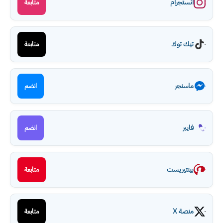
انستجرام
متابعة
تيك توك
متابعة
ماسنجر
انضم
فايبر
انضم
بينتيريست
متابعة
منصة X
متابعة