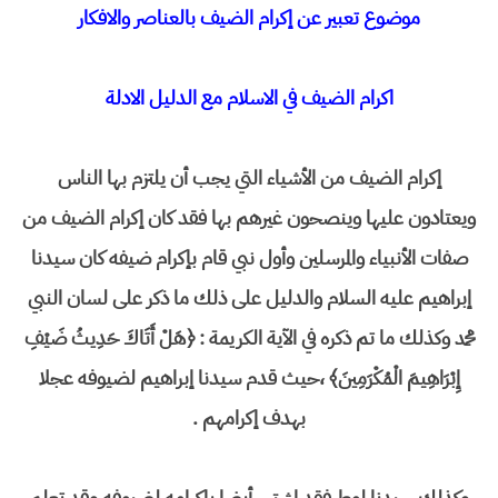
موضوع تعبير عن إكرام الضيف بالعناصر والافكار
اكرام الضيف في الاسلام مع الدليل الادلة
إكرام الضيف من الأشياء التي يجب أن يلتزم بها الناس
ويعتادون عليها وينصحون غيرهم بها فقد كان إكرام الضيف من
صفات الأنبياء والمرسلين وأول نبي قام بإكرام ضيفه كان سيدنا
إبراهيم عليه السلام والدليل على ذلك ما ذكر على لسان النبي
محمد وكذلك ما تم ذكره في الآية الكريمة : ﴿هَلْ أَتَاكَ حَدِيثُ ضَيْفِ
إِبْرَاهِيمَ الْمُكْرَمِينَ﴾ ،حيث قدم سيدنا إبراهيم لضيوفه عجلا
بهدف إكرامهم .
وكذلك سيدنا لوط فقد إشتهر أيضا بإكرامه لضيوفه وقد تعلم