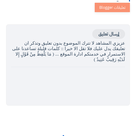
إرسال تعليق
عزيزي المشاهد لا تترك الموضوع بدون تعليق وتذكر ان
تعليقك يدل عليك فلا تقل الا خيرا :: كلمات قليلة تساعدنا على
الاستمرار في خدمتكم ادارة الموقع ... ( مَا يَلْفِظُ مِنْ قَوْلٍ إِلا
لَدَيْهِ رَقِيبٌ عَتِيدٌ )