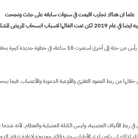
علما ان هناك تجارب اقيمت في سنوات سابقه على جثث ونجحت
اسباب انسحاب المريض المشلول بالشلل الرباعي
حيث نجح فريق طبي بإجراء عملية نقل رأس من جثة إلى أخرى استمرت
ة تمكن الفريق خلالها من ربط العمود الفقري والأوعية الدموية والأعصاب. فيما 
 في ربط الألياف العصبية، وليس الكتلة العضلية والعظام. لأنه عندما
غ، لذلك لن يكون لدى الأطباء سوى دقائق معدودة لإعادة تدفق الدم إ