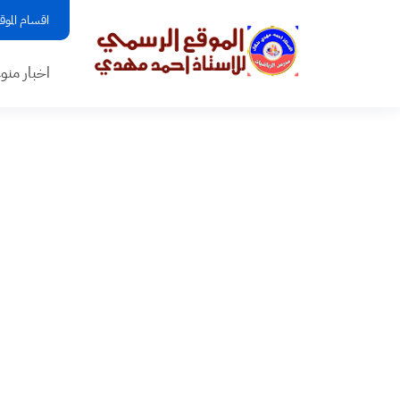
اقسام الموق
اخبار منو