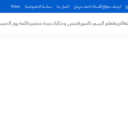
ع
ارشيف موقع الاستاذ احمد مهدي
اتصل بنا
سياسة الخصوصية
Viber
عه
التربية
تعلم الرسم بالصور
قصص وحكايات
نبذة مختصرة
كلمة يوم الخم