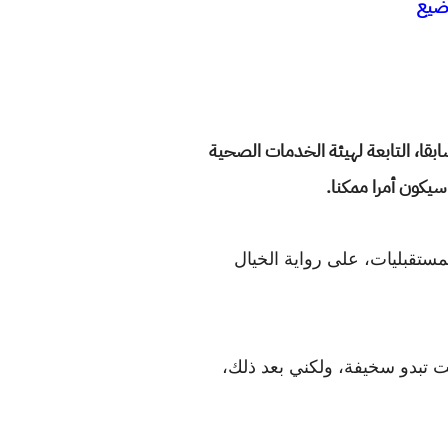
اضيع
 ماثيو، طبيب جراحة الأعصاب الرائد بمستشفى جامعة هل التعليمية (University of Hull) سابقا، التابعة لهيئة الخدمات الصحية
يكون أمرا ممكنا.
ستقبليات، على رواية الخيال
ت تبدو سخيفة، ولكني بعد ذلك،