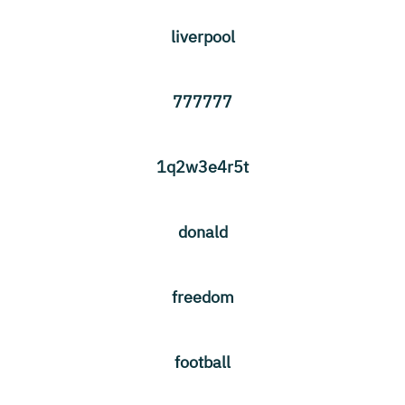
liverpool
777777
1q2w3e4r5t
donald
freedom
football