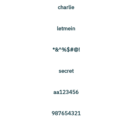
charlie
letmein
!@#$%^&*
secret
aa123456
987654321