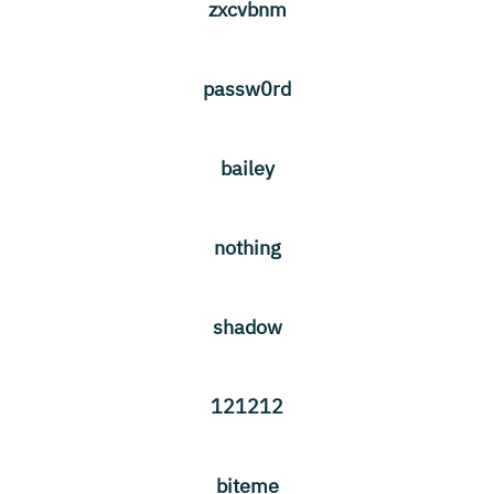
zxcvbnm
passw0rd
bailey
nothing
shadow
121212
biteme