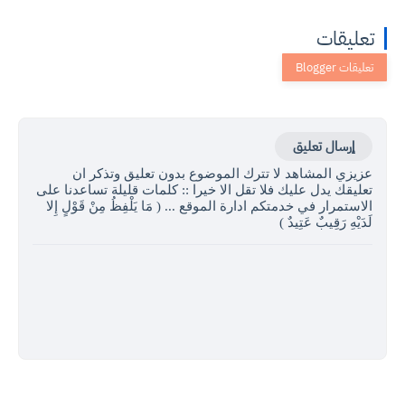
تعليقات
إرسال تعليق
عزيزي المشاهد لا تترك الموضوع بدون تعليق وتذكر ان
تعليقك يدل عليك فلا تقل الا خيرا :: كلمات قليلة تساعدنا على
الاستمرار في خدمتكم ادارة الموقع ... ( مَا يَلْفِظُ مِنْ قَوْلٍ إِلا
لَدَيْهِ رَقِيبٌ عَتِيدٌ )