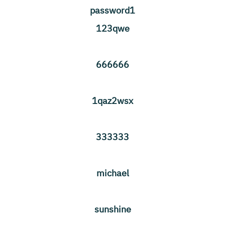
password1
123qwe
666666
1qaz2wsx
333333
michael
sunshine