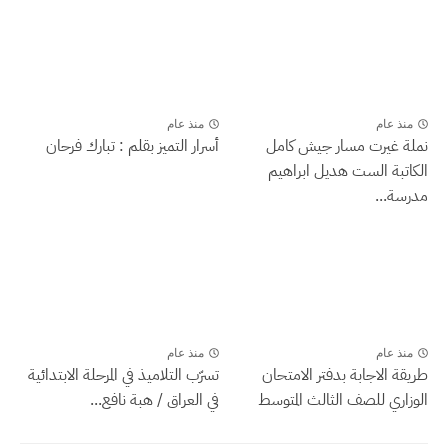
منذ عام
منذ عام
نملة غيرت مسار جيش كامل
أسرار التميز بقلم : تبارك فرحان
الكاتبة الست هديل ابراهيم
مدرسة...
منذ عام
منذ عام
طريقة الاجابة بدفتر الامتحان
تسرّب التلاميذ في المرحلة الابتدائية
الوزاري للصف الثالث المتوسط
في العراق / هبة نافع...