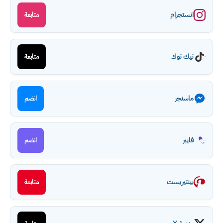
انستجرام
متابعة
تيك توك
متابعة
ماسنجر
انضم
فايبر
انضم
بينتيريست
متابعة