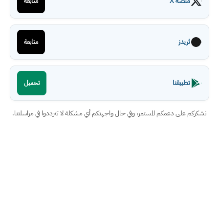
منصة X
متابعة
ثريدز
متابعة
تطبيقنا
تحميل
نشكركم على دعمكم المستمر، وفي حال واجهتكم أي مشكلة لا تترددوا في مراسلتنا.