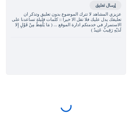
إرسال تعليق
عزيزي المشاهد لا تترك الموضوع بدون تعليق وتذكر ان
تعليقك يدل عليك فلا تقل الا خيرا :: كلمات قليلة تساعدنا على
الاستمرار في خدمتكم ادارة الموقع ... ( مَا يَلْفِظُ مِنْ قَوْلٍ إِلا
لَدَيْهِ رَقِيبٌ عَتِيدٌ )