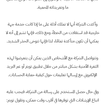
‬ما‭ ‬وتغريداته‭ ‬المحمية‭.‬
‬يمكنها‭ ‬أن‭ ‬تكون‭ ‬متأكدة‭ ‬تمامًا،‭ ‬لذا‭ ‬فإنها‭ ‬تتوخى‭ ‬الحذر‭ ‬الشديد‭.‬
‬الإلكتروني‭ ‬مع‭ ‬إرسالها‭ ‬تعليمات‭ ‬حول‭ ‬كيفية‭ ‬حماية‭ ‬الحسابات‭.‬
‬اتباع‭ ‬الإرشادات‭ ‬التي‭ ‬توفرها‭ ‬في‭ ‬أقرب‭ ‬وقت‭ ‬ممكن،‭ ‬وتقول‭ ‬تويتر‭:‬‭