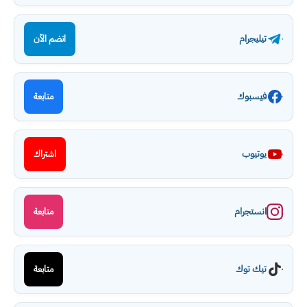
تيليجرام
انضم الآن
فيسبوك
متابعة
يوتيوب
اشتراك
انستجرام
متابعة
تيك توك
متابعة