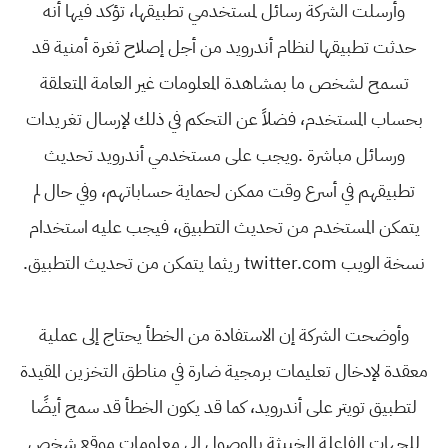
‬نسخة‭ ‬الويب‭ ‬twitter‭.‬com‭ ‬ريثما‭ ‬يتمكن‭ ‬من‭ ‬تحديث‭ ‬التطبيق‭.‬