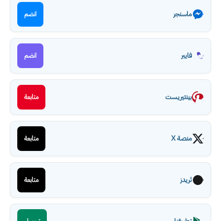
ماسنجر
انضم
فايبر
انضم
بينتيريست
متابعة
منصة X
متابعة
ثريدز
متابعة