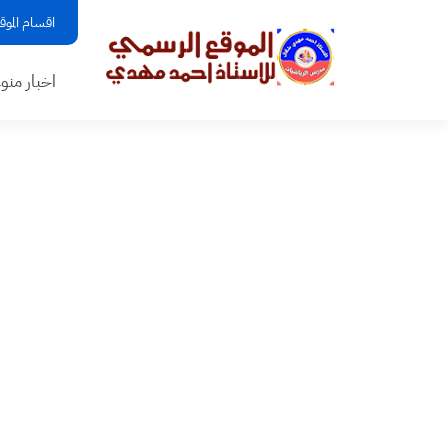
اقسام الموق
اخبار منو