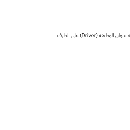
او عن طريق وضع السيرة الذاتية في صندوق الوظائف الخاص بمنظمة MSF في مستشفى الشفاء و يجب كتابة عنوان الوظيفة (Driver) على الظرف