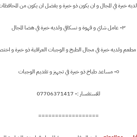
٣- عامل شاي و قهوة و نسكافي ولديه خبرة في هضا المجال
٥- مساعد طباخ ذو خبرة في تجهيز و تقديم الوجبات
للاستفسار :- 07706371417
==================