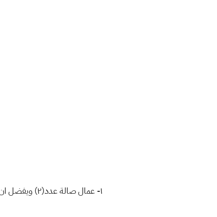
١- عمال صالة عدد(٢) ويفضل ان يكون من الاعمار الشبابية ولديه خبرة في مجال المطاعم و حسن السلوك و المظهر في التعامل مع الزبائن