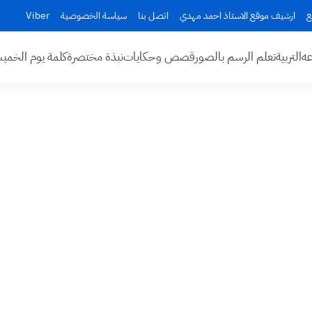
ع
ارشيف موقع الاستاذ احمد مهدي
اتصل بنا
سياسة الخصوصية
Viber
عه
التربية
تعلم الرسم بالصور
قصص وحكايات
نبذة مختصرة
كلمة يوم الخم