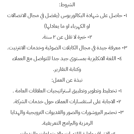
الشروط:
١- حاصل على شهادة البكالوريوس (يفضل في مجال الاتصالات
او الكهرباء او ما يعادلها)
٢- خبرة لا تقل عن ٢ سنة.
٣- معرفة جيدة في مجال الكابلات الضوئية وخدمات الانترنيت.
٤- اللغة الانكليزية بمستوى جيد جدا للتواصل مع العملاء
وكتابة التقارير.
نبذة عن العمل:
١- تخطيط وتطوير وتطبيق استراتيجيات العلاقات العامة .
٢- الاجابة على استفسارات العملاء حول خدمات الشركة.
٣- تحضير البروشورات والصور والفديوات الترويجية والهدايا
الرمزية والبرامج التعريفية.
٤- الاشراف وادارة المؤتمرات والاجتماعات والندوات.