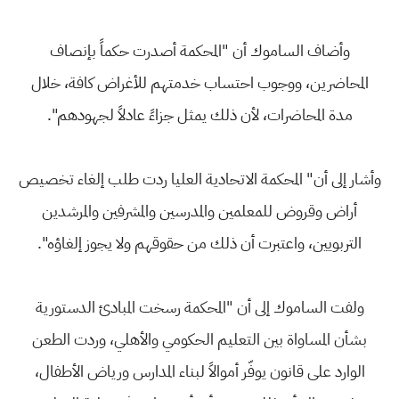
وأضاف الساموك أن "المحكمة أصدرت حكماً بإنصاف
المحاضرين، ووجوب احتساب خدمتهم للأغراض كافة، خلال
مدة المحاضرات، لأن ذلك يمثل جزاءً عادلاً لجهودهم".
وأشار إلى أن" المحكمة الاتحادية العليا ردت طلب إلغاء تخصيص
أراض وقروض للمعلمين والمدرسين والمشرفين والمرشدين
التربويين، واعتبرت أن ذلك من حقوقهم ولا يجوز إلغاؤه".
ولفت الساموك إلى أن "المحكمة رسخت المبادئ الدستورية
بشأن المساواة بين التعليم الحكومي والأهلي، وردت الطعن
الوارد على قانون يوفّر أموالاً لبناء المدارس ورياض الأطفال،