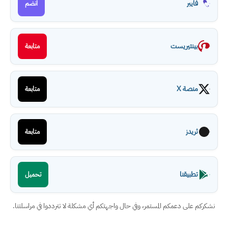
فايبر
انضم
بينتيريست
متابعة
منصة X
متابعة
ثريدز
متابعة
تطبيقنا
تحميل
نشكركم على دعمكم المستمر، وفي حال واجهتكم أي مشكلة لا تترددوا في مراسلتنا.