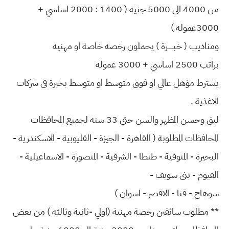
من 4000 الي 5000 جنيه ( 1400 : 2000 اساسي +
3000عموله )
ومناديب ( خبـــــرة ) يحملون رخصه خاصة او مهنيه
براتب 2500 اساسي + 3000 عموله
يشترط مؤهل عالي او فوق متوسط او متوسط بخبرة فى شركات
الاغذية .
لبق وحسن المظهر والسن حتى 33 سنه لجميع المحافظات
المحافظات المطلوبة ( القاهرة - الجيزة - القليوبية - الاسكندرية -
البحيرة - المنوفية - طنطا - الشرقية - المنصورة - الاسماعيلية -
الفيوم - بنى سويف -
سوهاج - قنا - الاقصر - اسوان )
** مطلوب سائقين رخصة مهنية (اولي -ثانية وثالثه ) من بعض