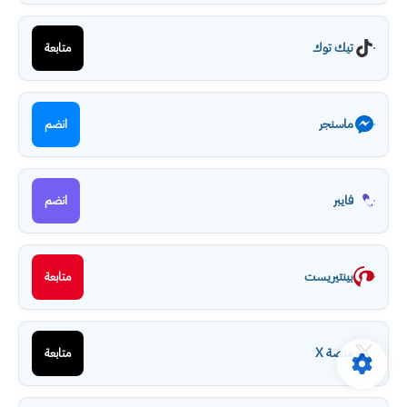
تيك توك
متابعة
ماسنجر
انضم
فايبر
انضم
بينتيريست
متابعة
منصة X
متابعة