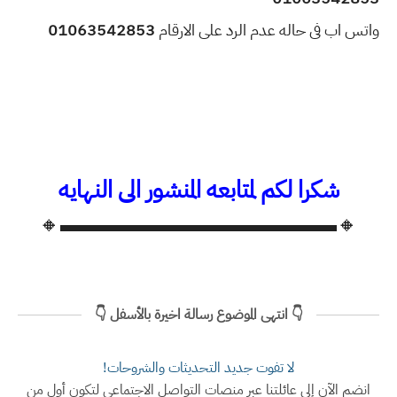
واتس اب فى حاله عدم الرد على الارقام
01063542853
شكرا لكم لمتابعه المنشور الى النهايه
🔸▬▬▬▬▬▬▬▬▬▬▬▬▬🔸
👇 انتهى الموضوع رسالة اخيرة بالأسفل 👇
لا تفوت جديد التحديثات والشروحات!
انضم الآن إلى عائلتنا عبر منصات التواصل الاجتماعي لتكون أول من