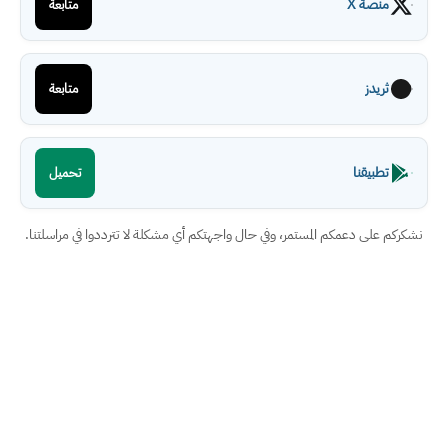
منصة X
متابعة
ثريدز
متابعة
تطبيقنا
تحميل
نشكركم على دعمكم المستمر، وفي حال واجهتكم أي مشكلة لا تترددوا في مراسلتنا.