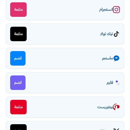
انستجرام
متابعة
تيك توك
متابعة
ماسنجر
انضم
فايبر
انضم
بينتيريست
متابعة