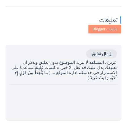
تعليقات
إرسال تعليق
عزيزي المشاهد لا تترك الموضوع بدون تعليق وتذكر ان
تعليقك يدل عليك فلا تقل الا خيرا :: كلمات قليلة تساعدنا على
الاستمرار في خدمتكم ادارة الموقع ... ( مَا يَلْفِظُ مِنْ قَوْلٍ إِلا
لَدَيْهِ رَقِيبٌ عَتِيدٌ )