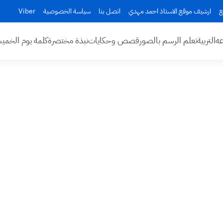
ع
ارشيف موقع الاستاذ احمد مهدي
اتصل بنا
سياسة الخصوصية
Viber
عه
التربية
تعلم الرسم بالصور
قصص وحكايات
نبذة مختصرة
كلمة يوم الخم