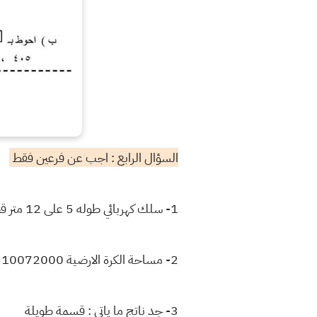
السؤال الرابع : اجب عن فرعين فقط
1- سلك كهربائي طوله 5 على 12 متر قطع منه سلك طوله 3 على 8 متر كم متر بقى من السلك
2- مساحة الكرة الارضية 510072000 كيلو متر مربع تقريبا مثل هذا العدد في جدول القيمة المكانية
3- جد ناتج ما ياتي : قسمة طويلة