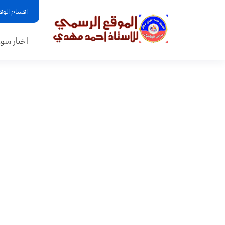
اقسام الموق
اخبار منو