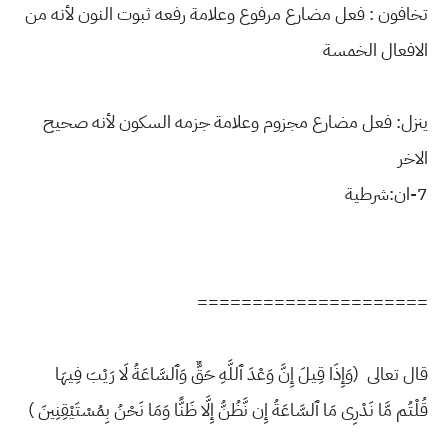
تخافون : فعل مضارع مرفوع وعلامة رفعه ثبوت النون لأنه من
الافعال الخمسة
ينزل: فعل مضارع مجزوم وعلامة جزمه السكون لأنه صحيح
الاخر
7-ان:شرطية
=====================
قال تعالى
(وَإِذَا قِيلَ إِنَّ وَعْدَ ٱللَّهِ حَقٌّ وَٱلسَّاعَةُ لَا رَيْبَ فِيهَا
قُلْتُم مَّا نَدْرِى مَا ٱلسَّاعَةُ إِن نَّظُنُّ إِلَّا ظَنًّا وَمَا نَحْنُ بِمُسْتَيْقِنِينَ )