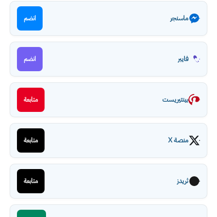
ماسنجر
انضم
فايبر
انضم
بينتيريست
متابعة
منصة X
متابعة
ثريدز
متابعة