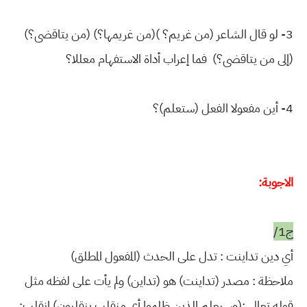
3- لو قال الشاعر (من غريم؟ )(من غريمها؟) (من يتاقضى؟)
(إلى من يتاقضى؟) فما إعراب أداة الاستفهام معللا؟
4- أين مفعولا الفعل (ستعلم)؟
الاجوبة:
ج1/
أي دين تداينت : تدل على الحدث (المفعول المطلق)
ملاحظة : مصدر (تداينت) هو (تداين) ولم يأت على لفظه مثل
قوله تعالى :(وسيعلم الذين ظلموا أي منقلب ينقلبون) انقلب: