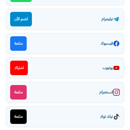
تيليجرام
انضم الآن
فيسبوك
متابعة
يوتيوب
اشتراك
انستجرام
متابعة
تيك توك
متابعة