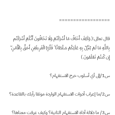
==================
قال تعالى:( وَكَيْفَ أَخَافُ مَا أَشْرَكْتُمْ وَلَا تَخَافُونَ أَنَّكُمْ أَشْرَكْتُم
بِاللَّهِ مَا لَمْ يُنَزِّلْ بِهِ عَلَيْكُمْ سُلْطَانًا ۚ فَأَيُّ الْفَرِيقَيْنِ أَحَقُّ بِالْأَمْنِ ۖ
إِن كُنتُمْ تَعْلَمُونَ )
س1/إلى أي أسلوب خرج الاستفهام؟
س2/ما إعراب أدوات الاستفهام الواردة موثقا رأيك بالقاعدة؟
س3/ ما دلالة أداة الاستفهام الثانية؟ وكيف عرفت معناها؟