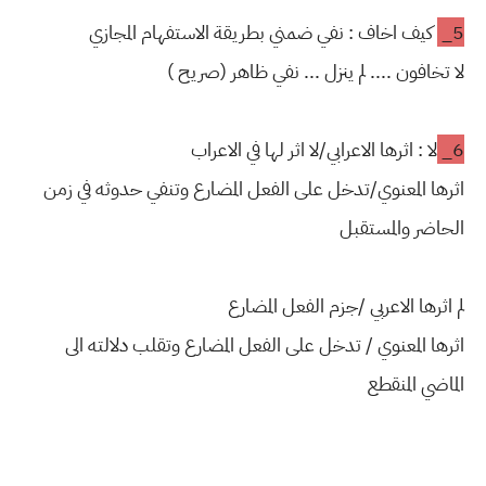
5_
كيف اخاف : نفي ضمني بطريقة الاستفهام المجازي
لا تخافون .... لم ينزل ... نفي ظاهر (صريح )
6_
لا : اثرها الاعرابي/لا اثر لها في الاعراب
اثرها المعنوي/تدخل على الفعل المضارع وتنفي حدوثه في زمن
الحاضر والمستقبل
لم اثرها الاعربي /جزم الفعل المضارع
اثرها المعنوي / تدخل على الفعل المضارع وتقلب دلالته الى
الماضي المنقطع