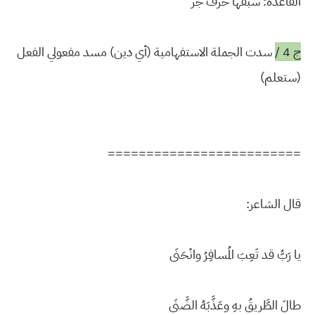
القاعدة: سبقها حرف جر
ج 4 /
سدت الجملة الاستفهامية (أي دين) مسد مفعولي الفعل
(ستعلم)
=========================
قال الشاعر:
يا رَبُّ قد تَعِبَ المُسافِرُ وانْحَنَى
طالَ الطَّريقُ بهِ وعَذَّبَهُ الضَّنَى