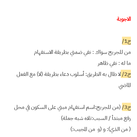
الاجوبة
ج1/
من للجريح سواك : نفي ضمني بطريقة الاستفهام
ما له : نفي ظاهر
ج2/
لا طال به الطريق: أسلوب دعاء بطريقة (لا) مع الفعل
الماضي
ج3/
(من للجريح:اسم استفهام مبني على السكون في محل
رفع مبتدأ / السبب:تلاه شبه جملة)
( من الذي): و (و من المجيب:)