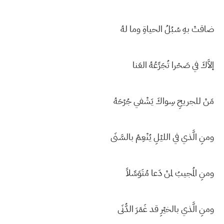
ضاقتْ بهِ سُبُلُ الحياةِ وما لهُ
إلاَّكَ في صَحْرا تُجَرِّعُهُ العَنا
مَنْ للجريحِ سِواكَ يَشْفي جُرْحَهُ
ومنِ الَّذي في الليْلِ يُنْعِمُ بالسَّنَى
ومنِ المُجيبُ لمنْ دَعا مُتَوَسِّلاً
ومنِ الَّذي بالخيْرِ قد غَمَرَ الدُّنَى