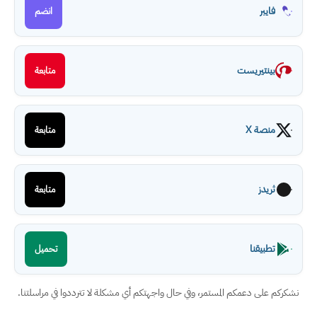
فايبر
انضم
بينتيريست
متابعة
منصة X
متابعة
ثريدز
متابعة
تطبيقنا
تحميل
نشكركم على دعمكم المستمر، وفي حال واجهتكم أي مشكلة لا تترددوا في مراسلتنا.