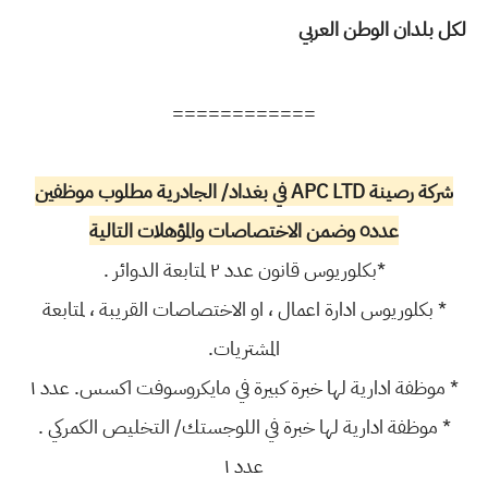
لكل بلدان الوطن العربي
============
شركة رصينة APC LTD في بغداد/ الجادرية مطلوب موظفين
عدد٥ وضمن الاختصاصات والمؤهلات التالية
*بكلوريوس قانون عدد ٢ لمتابعة الدوائر .
* بكلوريوس ادارة اعمال ، او الاختصاصات القريبة ، لمتابعة
المشتريات.
* موظفة ادارية لها خبرة كبيرة في مايكروسوفت اكسس. عدد ١
* موظفة ادارية لها خبرة في اللوجستك/ التخليص الكمركي .
عدد ١