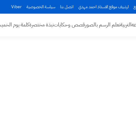
ع
ارشيف موقع الاستاذ احمد مهدي
اتصل بنا
سياسة الخصوصية
Viber
عه
التربية
تعلم الرسم بالصور
قصص وحكايات
نبذة مختصرة
كلمة يوم الخم