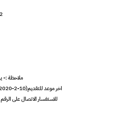
2.الخبرات العملية : خبرة لا تقل عن 3 سنوات في مجال 
ملاحظة :- يرجى كتابة
اخر موعد للتقديم(10-2-2020)على من تتوفر فيه الشروط أعلاه إرسال سيرة الذاتية مفصلة على الايميل التالي :
للاستفسار الاتصال على الرقم : 07714105734 في جميع أيام الأسبوع عدا الجمعة من الساعة 9 صباحا ولغاية الساعة 4