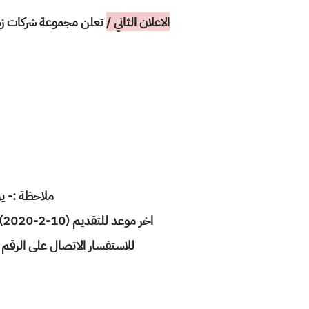
الاعلان الثاني /
تعلن مجموعة شركات زسكو
ملاحظة :- يرجى كتابة
اخر موعد للتقديم (10-2-2020)، على من تتوفر فيه الشروط أعلاه إرسال السيرة الذاتية مفصلة على الايميل التالي :
للاستفسار الاتصال على الرقم : 07714105734 في جميع أيام الأسبوع عدا الجمعة من الساعة 9 صباحا ولغاية الساعة 4