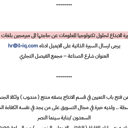
--------
ة الابداع لحلول تكنولوجيا المعلومات عن حاجتها الى مبرمجين بلغات 
يرجى ارسال السيرة الذاتية على الايميل ادناه
hr@il-iq.com
العنوان شارع الصناعة – مجمع الفيصل التجاري
--------
ن فتح باب التعيين في قسم الانتاج بصفه منتج ( مندوب ) ولكلا الج
وسطة .. ولديه خبرة في مجال التسويق على من يجد في نفسه الكفاءة الحض
السعدون /بناية سينما النصر
ايام المقابلة ( الثلاثاء ، الاربعاء ، الخميس ) من الساعة 10:00 صباحا الى 01:00 ظهرا