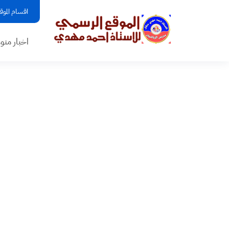
اقسام الموق
اخبار منو