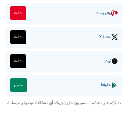
بينتيريست
متابعة
منصة X
متابعة
ثريدز
متابعة
تطبيقنا
تحميل
نشكركم على دعمكم المستمر، وفي حال واجهتكم أي مشكلة لا تترددوا في مراسلتنا.