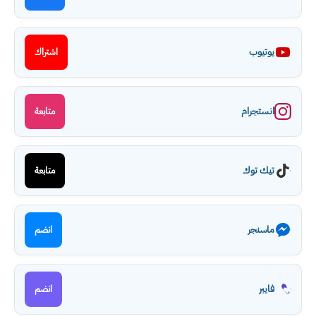
يوتيوب
اشتراك
انستجرام
متابعة
تيك توك
متابعة
ماسنجر
انضم
فايبر
انضم