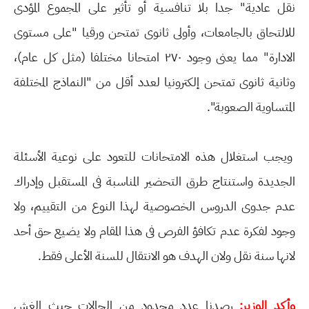
نقل عادية" جدا بلا تنافسية أو تأثير على المجموع المؤدى
للالتحاق بالجامعات، وأولى ثانوى تمتحن ورقيا "على مستوى
الادارة" مما يعنى وجود ٢٧٠ امتحانا مختلفا (مثل كل عام)،
وثانية ثانوى تمتحن إلكترونيا لعدد أقل من "النماذج المختلفة
المتساوية الصعوبة".
ويجب استغلال هذه الامتحانات للتعود على نوعية الأسئلة
الجديدة واستنتاج طرق التحضير المناسبة فى المستقبل وإدراك
عدم جدوى الدروس الخصوصية لهذا النوع من التقييم، ولا
وجود لفكرة عدم تكافؤ الفرص فى هذا المقام ولا يضيع حق أحد
لانها سنة نقل ولان الهدف هو الانتقال للسنة الأعلى فقط.
وأكد الوزير:
رصدنا عدد محدود من الحالات حيث الغش