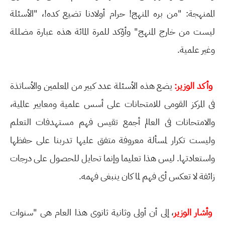
الممنهجة: "من بره المنهج! حرام أولادنا تضيع كده!، "الأسئلة
ليست من خارج المنهج" وأؤكد للمرة المائة هذه عبارة مضللة
وغير علمية.
وأكد الوزير:
يضع هذه الأسئلة عدد كبير من المعلمين والأساتذة
فى المركز القومى للامتحانات على أسس علمية ومعايير عالمية،
والامتحانات فى العالم أجمع تقيس فهم مستهدفات التعلم
وليست تكرار لمسألة معروفة متفق عليها تدربنا على حفظها
واستعادتها. ليس هذا تعليما وإنما تحايل للحصول على درجات
زائفة لا تعكس أى فهم لما كان ينبغى فهمه.
وأشار الوزير
، إلى أن أولى وثانية ثانوى هذا العام هى "سنوات