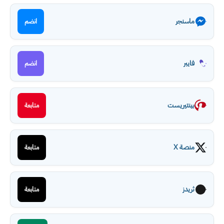
ماسنجر
انضم
فايبر
انضم
بينتيريست
متابعة
منصة X
متابعة
ثريدز
متابعة