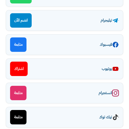
تيليجرام
انضم الآن
فيسبوك
متابعة
يوتيوب
اشتراك
انستجرام
متابعة
تيك توك
متابعة