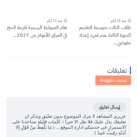
منذ 18 أيام
منذ 23 أيام
طلاب الثالث متوسط التقديم
هام الضوابط الرسمية لقرعة الحج
للدورة الثالثة عشر لمعهد إعداد
في العراق للأعوام من 2027...
مفوضي...
تعليقات
إرسال تعليق
عزيزي المشاهد لا تترك الموضوع بدون تعليق وتذكر ان
تعليقك يدل عليك فلا تقل الا خيرا :: كلمات قليلة تساعدنا على
الاستمرار في خدمتكم ادارة الموقع ... ( مَا يَلْفِظُ مِنْ قَوْلٍ إِلا
لَدَيْهِ رَقِيبٌ عَتِيدٌ )