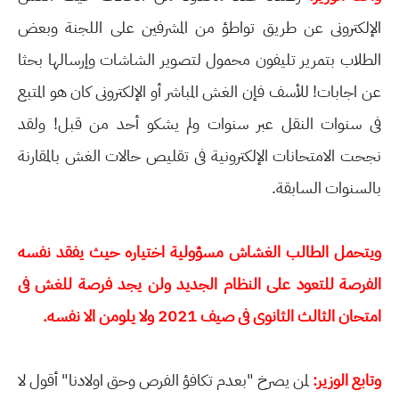
الإلكترونى عن طريق تواطؤ من المشرفين على اللجنة وبعض
الطلاب بتمرير تليفون محمول لتصوير الشاشات وإرسالها بحثا
عن اجابات! للأسف فإن الغش المباشر أو الإلكترونى كان هو المتبع
فى سنوات النقل عبر سنوات ولم يشكو أحد من قبل! ولقد
نجحت الامتحانات الإلكترونية فى تقليص حالات الغش بالمقارنة
بالسنوات السابقة.
ويتحمل الطالب الغشاش مسؤولية اختياره حيث يفقد نفسه
الفرصة للتعود على النظام الجديد ولن يجد فرصة للغش فى
امتحان الثالث الثانوى فى صيف 2021 ولا يلومن الا نفسه.
وتابع الوزير:
لمن يصرخ "بعدم تكافؤ الفرص وحق اولادنا" أقول لا