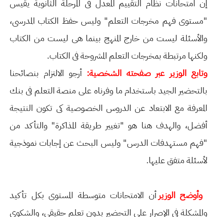
إن امتحانات نظام التقييم المعدل فى المرحلة الثانوية يقيس
"مستوى فهم مخرجات التعلم" وليس حفظ الكتاب المدرسى،
والأسئلة ليست من خارج المنهج بينما هى ليست من الكتاب
ولكنها مرتبطة بمخرجات التعلم المشروحة فى الكتاب.
وتابع الوزير عبر صفحته الشخصية:
أرجو الالتزام بنصائحنا
بالتحضير الجيد باستخدام ما وفرناه على منصة التعلم فى بنك
المعرفة مع الابتعاد عن الدروس الخصوصية كى تكون النتيجة
أفضل، والهدف هنا هو "تغيير طريقة المذاكرة" والتأكد من
"فهم مستهدفات الدرس" وليس البحث عن إجابات نموذجية
لأسئلة متفق عليها.
وأوضح الوزير
أن الامتحانات متوسطة المستوى بكل تأكيد
والمشكلة فى الإصرار على التحضير بدون تعلم حقيقى، والشكوى