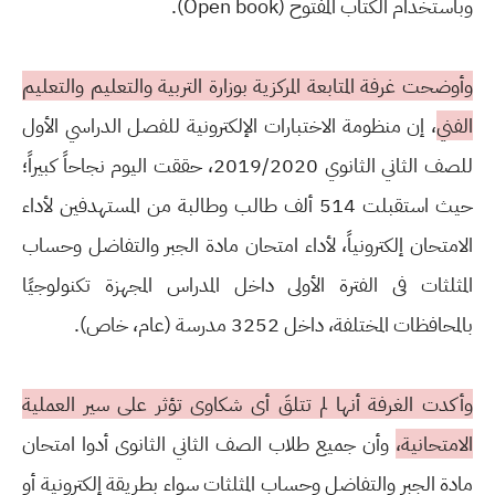
وباستخدام الكتاب المفتوح (Open book).
وأوضحت غرفة المتابعة المركزية بوزارة التربية والتعليم والتعليم
الفني
، إن منظومة الاختبارات الإلكترونية للفصل الدراسي الأول
للصف الثاني الثانوي 2019/2020، حققت اليوم نجاحاً كبيراً؛
حيث استقبلت 514 ألف طالب وطالبة من المستهدفين لأداء
الامتحان إلكترونياً، لأداء امتحان مادة الجبر والتفاضل وحساب
المثلثات فى الفترة الأولى داخل المدراس المجهزة تكنولوجيًا
بالمحافظات المختلفة، داخل 3252 مدرسة (عام، خاص).
وأكدت الغرفة أنها لم تتلقَ أى شكاوى تؤثر على سير العملية
الامتحانية،
وأن جميع طلاب الصف الثاني الثانوى أدوا امتحان
مادة الجبر والتفاضل وحساب المثلثات سواء بطريقة إلكترونية أو