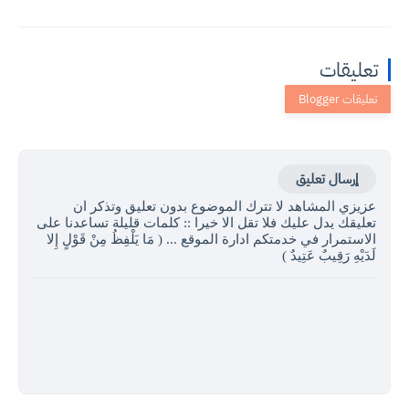
تعليقات
إرسال تعليق
عزيزي المشاهد لا تترك الموضوع بدون تعليق وتذكر ان
تعليقك يدل عليك فلا تقل الا خيرا :: كلمات قليلة تساعدنا على
الاستمرار في خدمتكم ادارة الموقع ... ( مَا يَلْفِظُ مِنْ قَوْلٍ إِلا
لَدَيْهِ رَقِيبٌ عَتِيدٌ )