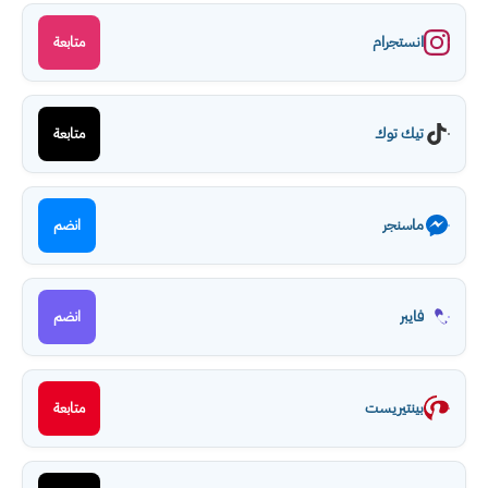
انستجرام
متابعة
تيك توك
متابعة
ماسنجر
انضم
فايبر
انضم
بينتيريست
متابعة