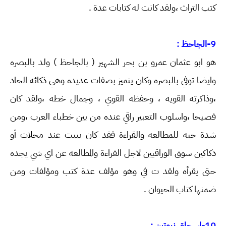
كتب التراث ،ولقد كانت له كتابات عدة .
9-الجاحظ :
هو ابو عثمان عمرو بن بحر الشهير ( بالجاحظ ) ولد بالبصره
وايضا توفي بالبصره وكان يتميز بصفات عديده وهي ذكائه الحاد
،وذاكرته القويه ، وحفظه القوي ، وجمال خطه ،ولقد كان
فصيحا ،واسلوب التعبير راقي عنده من بين خطباء العرب ،ومن
شدة حبه للمطالعه والقراءة فقد كان يبيت عند محلات أو
دكاكين سوق الوراقيين لاجل القراءة والمطالعه عن اي شي يجده
حتى يقرأه ولقد ت في وهو مؤلف عدة كتب ومؤلفات ومن
ضمنها كتاب الحيوان .
10-اسحاق نيوتين :