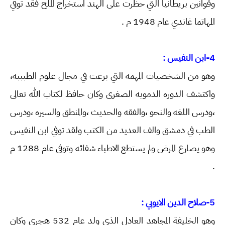
وقوانين بريطانيا التي حظرت على الهند استخراج الملح فقد توفي
المهاتما غاندي عام 1948 م .
4-ابن النفيس :
وهو من الشخصيات المهمه التي برعت في مجال علوم الطبببه،
واكتشف الدوره الدمويه الصغرى وكان حافظ لكتاب الله تعالى
،ودرس اللغه والنحو ،والفقه والحديث ،والمنطق والسيره ،ودرس
الطب في دمشق والف العديد من الكتب ولقد توفي ابن النفيس
وهو يصارع المرض ولم يستطع الاطباء شفائه وتوفى عام 1288 م
.
5-صلاح الدين الايوبي :
وهو الخليفة المجاهد العادل الذي ولد عام 532 هجري وكان