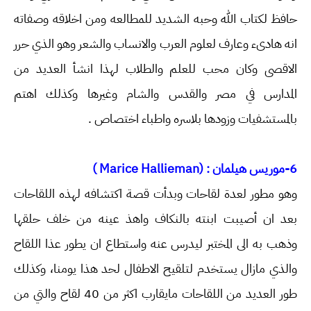
حافظ لكتاب الله وحبه الشديد للمطالعه ومن اخلاقه وصفاته
انه هادىء وعارف لعلوم العرب والانساب والشعر وهو الذي حرر
الاقصى وكان محب للعلم والطلاب لهذا انشأ العديد من
المدارس في مصر والقدس والشام وغيرها وكذلك اهتم
بالمستشفيات وزودها بلاسره واطباء اختصاص .
6-موريس هيلمان : (Marice Hallieman )
وهو مطور لعدة لقاحات وبدأت قصة اكتشافه لهذه اللقاحات
بعد ان أصيبت ابنته بالنكاف واهذ عينه من خلف حلقها
وذهب به الى المختبر ليدرس عنه واستطاع ان يطور عذا اللقاح
والذي مازال يستخدم لتلقيح الاطفال لحد هذا يومنا، وكذلك
طور العديد من اللقاحات مايقارب اكثر من 40 لقاح والتي من