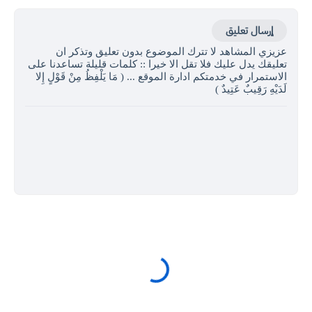
إرسال تعليق
عزيزي المشاهد لا تترك الموضوع بدون تعليق وتذكر ان
تعليقك يدل عليك فلا تقل الا خيرا :: كلمات قليلة تساعدنا على
الاستمرار في خدمتكم ادارة الموقع ... ( مَا يَلْفِظُ مِنْ قَوْلٍ إِلا
لَدَيْهِ رَقِيبٌ عَتِيدٌ )