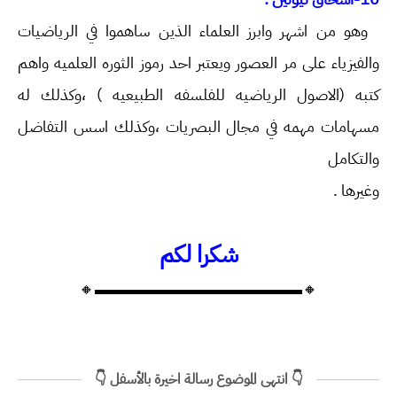
وهو من اشهر وابرز العلماء الذين ساهموا في الرياضيات
والفيزياء على مر العصور ويعتبر احد رموز الثوره العلميه واهم
كتبه (الاصول الرياضيه للفلسفه الطبيعيه ) ،وكذلك له
مسهامات مهمه في مجال البصريات ،وكذلك اسس التفاضل
والتكامل
وغيرها .
شكرا لكم
🔸▬▬▬▬▬▬▬▬▬▬▬▬▬🔸
👇 انتهى الموضوع رسالة اخيرة بالأسفل 👇