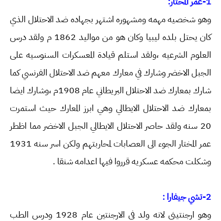
1-عمر المختار:
وهو شخصيه مهمه ومشهوره اشتهر بجهاده ضد الاحتلال الذي
كان يحتل بلده ليبيا وكان هو من مواليد 1862 م ولقد درس
العلوم الشرعيه ،ولقد استلم قيادة المعسكرات السنوسيه على
الجبل الاخضر وشارك في معارك معهم ضد الاحتلال الفرنسي كما
شارك بمعارك ضد الاحتلال البريطاني عام 1908م ،وشارك ايضا
بمعارك ضد الاحتلال الايطالي وهي ابرز المعارك حيث استمرت
20 سنه ولقد حاصر الاحتلال الايطالي الجبل الاخضر مما اظطر
عمر المختار الجوء الى العصابات لمحاربتهم ولكن اسر سنه 1931
وشكلت محكمه عسكريه قرروا فيها اعدامه شنقا .
2-تشي جيفارا :
وهو ارجنتيني لانه ولد في الارجنتين عام 1928 ودرس الطب