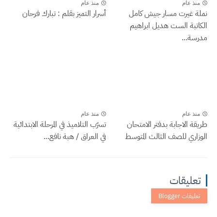
منذ عام
منذ عام
نملة غيرت مسار جيش كامل
أسرار التميز بقلم : تبارك فرحان
الكاتبة الست هديل ابراهيم
مدرسة...
منذ عام
منذ عام
طريقة الاجابة بدفتر الامتحان
تسرّب التلاميذ في المرحلة الابتدائية
الوزاري للصف الثالث المتوسط
في العراق / هبة نافع...
تعليقات