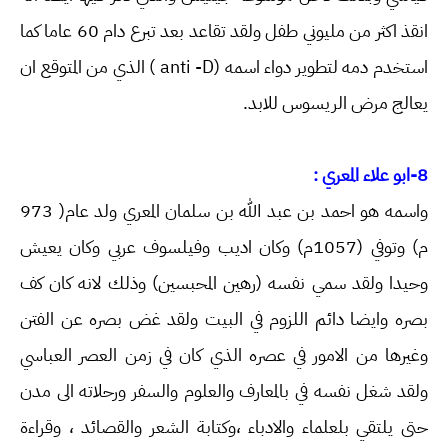
انقذ اكثر من مليوني طفل ولقد تقاعد بعد تبرع دام 60 عاما كما
استخدم دمه لتطوير دواء اسمه (anti -D ) الذي من المتوقع ان
يعالج مرض الريسوس للابد.
8-ابو علاء المعري :
واسمه هو احمد بن عبد الله بن سلمان المعري ولد عام( 973
م) وتوفي (1057م) وكان اديب وفيلسوف عربي وكان يعيش
وحيدا ولقد سمي نفسه (رهين المحبسين) وذلك لانه كان كف
بصره وايضا دائم اللزوم في البيت ولقد غض بصره عن الفتن
وغيرها من الامور في عصره الذي كان في زمن العصر العباسي
ولقد شغل نفسه في بالمعارف والعلوم والسفر ورحلاته الى مدن
حتى يلتقي بلعلماء والادباء ،وكتابة الشعر والقصائد ، وقراءة