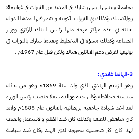
بجامعة بوينس اريس وشارك في العديد من الثورات في غواتيمالا
ووالمكسيك وكذلك في الثورات الكوبيه وانتصر فيها بعدها الدوله
عينته في عدة مراكز مهمه منها رئيس للبنك المركزي ووزير
الصناعه وكذلك مسؤلا في التخطيط وبعدها شارك بالثورات في
بوليفيا لغرض دعم المقاتلين هناك ولكن قتل عام 1967م .
3-المهاتما غاندي :
وهو الزعيم الهندي الذي ولد سنة 1869م وهو من عائله
سياسيه محافظه وكان جده ووالده شغلا منصب رئيس الوزراء
لقد اخذ شهادة جامعيه بريطانيه بالقانون عام 1888م ولقد
كان مناهض للعنف وكذلك كان ضد الظلم والاستعمار والعنف
لهذا كان اكثر شخصيه محبوبه لدى الهند وكان ضد سياسة