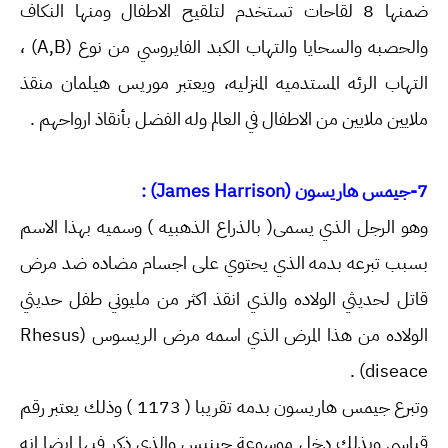
ضمنها 8 لقاحات تستخدم لتلقيح الاطفال ومنها النكاف
والحصبه والسحايا والتهاب الكبد الفايروسي من نوع (A,B) ،
التهاب الرئه المستدميه المنزليه، ويعتبر موريس هيلمان منقذ
ملايين ملايين من الاطفال في العالم وله الفضل بأنقاذ ارواحهم .
7-جيمس هاريسون (James Harrison) :
وهو الرجل الذي يسمى( بالذراع الذهبيه ) وسميه بهذا الاسم
بسبب تبرعه بدمه الذي يحتوي على اجسام مضاده ضد مرض
قاتل لحديثي الولاده والذي انقذ اكثر من مليوني طفل حديثي
الولاده من هذا المرض الذي اسمه مرض الريسوس (Rhesus
diseace) .
وتبرع جيمس هاريسون بدمه تقريبا ( 1173 ) وذلك يعتبر رقم
قياسي وبذلك دخل موسوعة جينيس والذي ذكر فيها ايضا انه