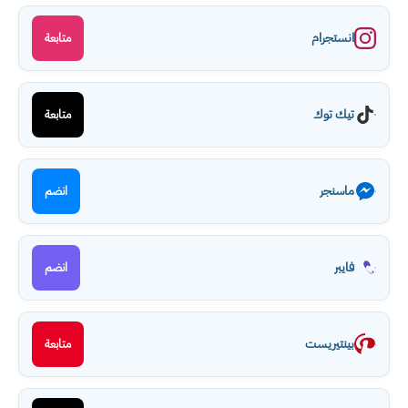
انستجرام
متابعة
تيك توك
متابعة
ماسنجر
انضم
فايبر
انضم
بينتيريست
متابعة