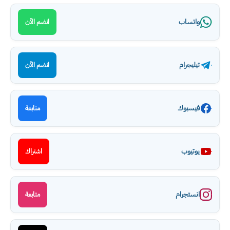
واتساب
انضم الآن
تيليجرام
انضم الآن
فيسبوك
متابعة
يوتيوب
اشتراك
انستجرام
متابعة