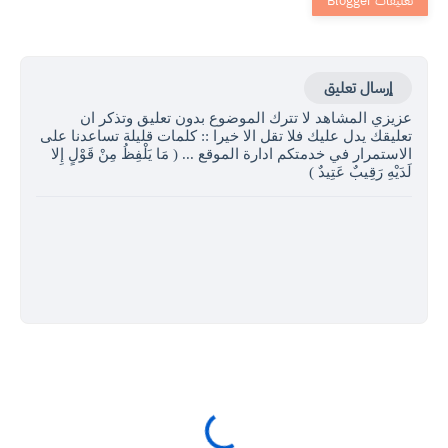
إرسال تعليق
عزيزي المشاهد لا تترك الموضوع بدون تعليق وتذكر ان
تعليقك يدل عليك فلا تقل الا خيرا :: كلمات قليلة تساعدنا على
الاستمرار في خدمتكم ادارة الموقع ... ( مَا يَلْفِظُ مِنْ قَوْلٍ إِلا
لَدَيْهِ رَقِيبٌ عَتِيدٌ )