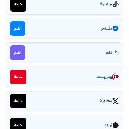
تيك توك
متابعة
ماسنجر
انضم
فايبر
انضم
بينتيريست
متابعة
منصة X
متابعة
ثريدز
متابعة