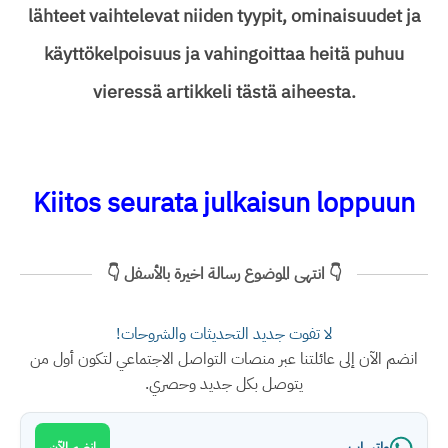
lähteet vaihtelevat niiden tyypit, ominaisuudet ja
käyttökelpoisuus ja vahingoittaa heitä puhuu
vieressä artikkeli tästä aiheesta.
Kiitos seurata julkaisun loppuun
👇 انتهى الموضوع رسالة اخيرة بالأسفل 👇
لا تفوت جديد التحديثات والشروحات!
انضم الآن إلى عائلتنا عبر منصات التواصل الاجتماعي لتكون أول من
يتوصل بكل جديد وحصري.
واتساب
انضم الآن