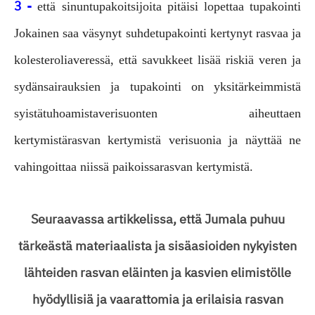
3 -
että sinun
tupakoitsijoita pitäisi lopettaa tupakointi
Jokainen saa väsynyt suhde
tupakointi kertynyt rasvaa ja
kolesterolia
veressä, että savukkeet lisää riskiä veren ja
sydänsairauksien ja tupakointi on yksi
tärkeimmistä
syistä
tuhoamista
verisuonten aiheuttaen
kertymistä
rasvan kertymistä verisuonia ja näyttää ne
vahingoittaa niissä paikoissa
rasvan kertymistä.
Seuraavassa artikkelissa, että Jumala puhuu
tärkeästä materiaalista ja sisäasioiden nykyisten
lähteiden rasvan eläinten ja kasvien elimistölle
hyödyllisiä ja vaarattomia ja erilaisia ​​rasvan