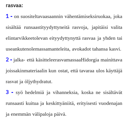
rasvaa:
1 -
on suositeltavaa
saannin vähentämiseksi
ruokaa, joka
sisältää runsaasti
tyydyttyneitä rasvoja, ja
pitäisi valita
elintarvikkeet
olevan ei
tyydyttynyttä rasvaa ja yhden tai
usean
kuten
olemassa
manteleita, avokadot tahansa kasvi.
2 -
jalka- että käsittelee
rasvamassaa
Hidorgia mainittava
joissakin
materiaalin kun ostat, että tavaraa ulos käyttäjä
rasvat ja öljyt
hydratut.
3 -
syö hedelmiä ja vihanneksia, koska ne sisältävät
runsaasti kuitua ja keskittyä
niitä, erityisesti vuodenajan
ja enemmän välipaloja päivä.