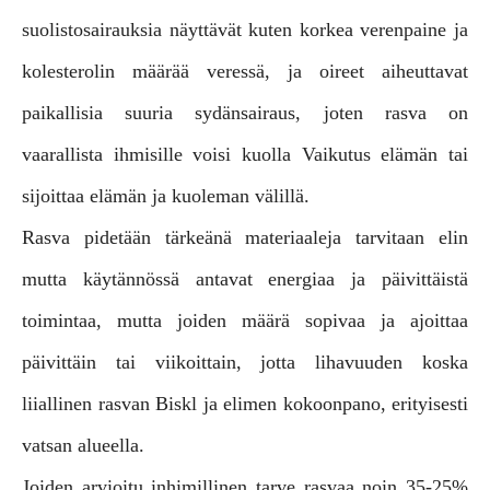
suolistosairauksia näyttävät kuten korkea verenpaine ja
kolesterolin määrää veressä, ja oireet aiheuttavat
paikallisia suuria sydänsairaus, joten rasva on
vaarallista ihmisille voisi kuolla
Vaikutus elämän tai
sijoittaa elämän ja kuoleman välillä.
Rasva pidetään tärkeänä materiaaleja tarvitaan elin
mutta käytännössä antavat energiaa ja päivittäistä
toimintaa, mutta joiden määrä sopivaa ja ajoittaa
päivittäin tai viikoittain, jotta lihavuuden koska
liiallinen rasvan Biskl ja elimen kokoonpano, erityisesti
vatsan alueella.
Joiden arvioitu inhimillinen tarve rasvaa noin 35-25%