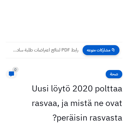
رابط PDF لنتائج اعتراضات طلبة سادس ابتدائي دور اول كل...
📁 مشاركات منوعه
0
صحة
Uusi löytö 2020 polttaa
rasvaa, ja mistä ne ovat
peräisin rasvasta?