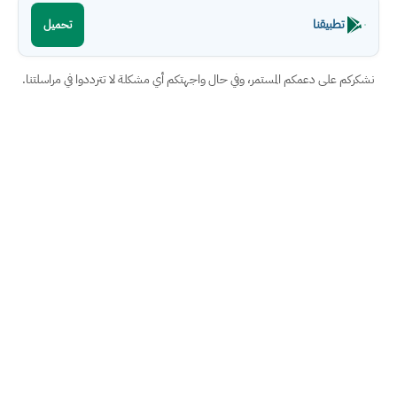
تطبيقنا
تحميل
نشكركم على دعمكم المستمر، وفي حال واجهتكم أي مشكلة لا تترددوا في مراسلتنا.