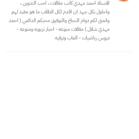
الاستاذ احمد مهدي كاتب مقالات ، احب التدوين ،
واحاول بكل جهد ان اقدم لكل الطلاب ما هو مفيد لهم
واتمنى لكم دوام النجاح والتوفيق محبكم الدائمي ( احمد
مهدي شلال ) مقالات منوعه - اخبار تربويه ومنوعه -
دروس رياضيات - العاب وترفيه