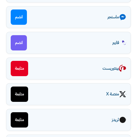
ماسنجر
انضم
فايبر
انضم
بينتيريست
متابعة
منصة X
متابعة
ثريدز
متابعة