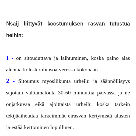
Nsaij liittyvät koostumuksen rasvan tutustua
heihin:
1 -
on sitouduttava ja
laihtuminen, koska paino alas
alentaa kolesterolitasoa veressä kokonaan.
2 -
Sitoumus myös
liikunta urheilu ja säännöllisyys
se
jotain välttämätöntä 30-60 minuuttia päivässä ja ne
on
jatkuvaa eikä ajoittaista urheilu koska tärkein
tekijä
aiheuttaa tärkeimmät ei
rasvan kertymistä alusten
ja estää kertominen lopullinen.