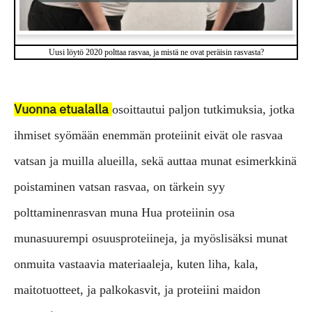
Uusi löytö 2020 polttaa rasvaa, ja mistä ne ovat peräisin rasvasta?
Vuonna etualalla
osoittautui paljon tutkimuksia, jotka
ihmiset syömään enemmän proteiinit eivät ole rasvaa
vatsan ja muilla alueilla, sekä auttaa munat esimerkkinä
poistaminen vatsan rasvaa, on tärkein syy
polttaminen
rasvan muna Hua proteiinin osa
muna
suurempi osuus
proteiineja, ja myös
lisäksi munat
on
muita vastaavia materiaaleja, kuten liha, kala,
maitotuotteet, ja palkokasvit, ja proteiini maidon