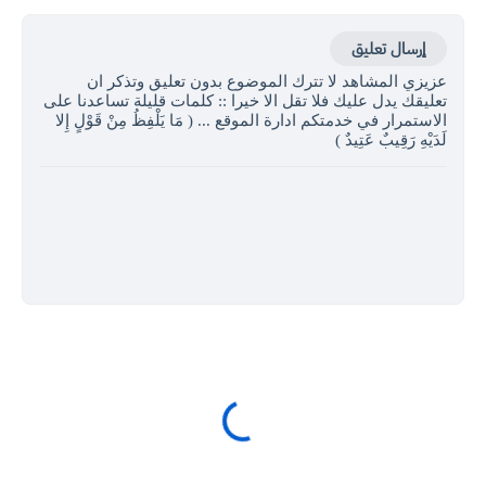
إرسال تعليق
عزيزي المشاهد لا تترك الموضوع بدون تعليق وتذكر ان
تعليقك يدل عليك فلا تقل الا خيرا :: كلمات قليلة تساعدنا على
الاستمرار في خدمتكم ادارة الموقع ... ( مَا يَلْفِظُ مِنْ قَوْلٍ إِلا
لَدَيْهِ رَقِيبٌ عَتِيدٌ )