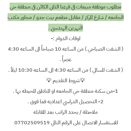
مطلوب موظفة مبيعات في فرعنا الثاني الكائن في منطقة حي
الجامعه / شارع المركز / مقابل مطعم بيت جدو / مجاور مكتب
النهرين الهندسي .
اوقات الدوام :-
( الشفت الصباحي ) من الساعه 10 صباحاً الى الساعه 4:30
عصراً .
( الشفت المسائي ) من الساعه 4:30 الى الساعه 10:30 ليلاً .
💡شروط التقديم 💡
1-من سكنة منطقة حي الجامعه او المناطق المحيطه بها .
2- التحصيل الدراسي اعداديه فما فوق .
ملاحظة / يحدد الراتب بعد المقابله
للاستفسار الاتصال على الرقم التالي ‭ 07702509519