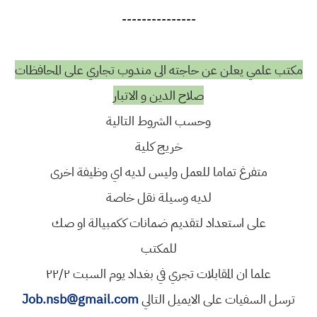
---------------
مكتب علمي يعلن عن حاجته الى مندوب تجاري على المحافظات
صلاح الدين و الاتبار
وحسب الشروط التالية
خريج كلية
متفرغ تماما للعمل وليس لديه اي وظيفة اخرى
لديه وسيلة نقل خاصة
على استعداد لتقديم ضمانات ككمبيالة او صك
للمكتب
علما ان المقابلات تجري في بغداد يوم السبت ٢٢/٢
ترسل السفيات على الايميل التالي
Job.nsb@gmail.com