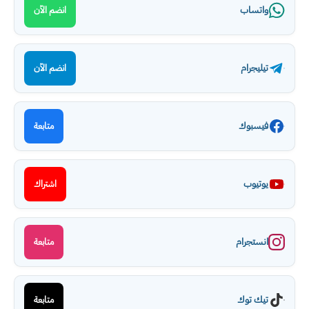
واتساب
انضم الآن
تيليجرام
انضم الآن
فيسبوك
متابعة
يوتيوب
اشتراك
انستجرام
متابعة
تيك توك
متابعة