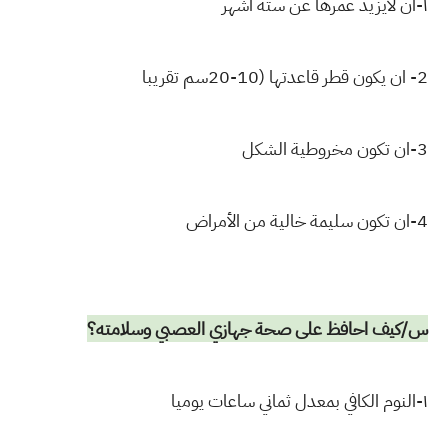
١-ان لايزيد عمرها عن ستة اشهر
2- ان يكون قطر قاعدتها (10-20سم تقريبا
3-ان تكون مخروطية الشكل
4-ان تكون سليمة خالية من الأمراض
س/كيف احافظ على صحة جهازي العصبي وسلامته؟
١-النوم الكافي بمعدل ثماني ساعات يوميا