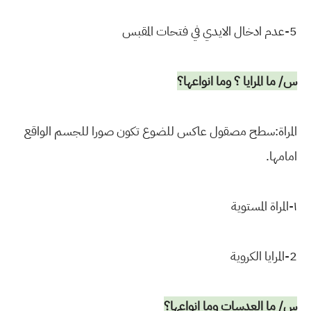
5-عدم ادخال الايدي في فتحات المقبس
س/ ما المرايا ؟ وما انواعها؟
المراة:سطح مصقول عاكس للضوع تكون صورا للجسم الواقع
امامها.
١-المراة المستوية
2-المرايا الكروية
س/ ما العدسات وما انواعها؟