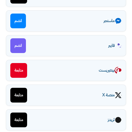
ماسنجر
انضم
فايبر
انضم
بينتيريست
متابعة
منصة X
متابعة
ثريدز
متابعة