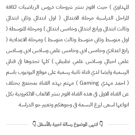
المهداوي ) حيث اقوم بنشر شروحات دروس الرياضيات لكافة
المراحل الدراسية مرحلة الابتدائي ( اول ابتدائي وثاني ابتدائي
وثالث ابتدائي ورابع ابتدائي وخامس ابتدائي ) ومرحلة المتوسطة (
اول متوسط وثاني متوسط وثالث متوسط ) ومرحلة الاعدادية (
رابع اعدادي وخامس ادبي وخامس علمي وسادس ادبي وسادس
علمي احيائي وسادس علمي تطبيقي ) كلها تجدوها في قناتي
الرسمية وايضا لدي قناة ثانية رسمية على موقع اليوتيوب باسم
( احمد مهدي Gaming ) مهتم بهذه القناة بمجتمع يختلف
عن القناة الاولى في هذه القناة اقوم بنشر الالعاب الالكترونية بكل
انواعها اسعى لزرع البسمة في وجوهكم وتغيير جو الدراسة
👇 انتهى الموضوع رسالة اخيرة بالأسفل 👇