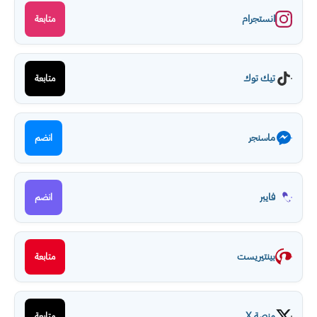
انستجرام
متابعة
تيك توك
متابعة
ماسنجر
انضم
فايبر
انضم
بينتيريست
متابعة
منصة X
متابعة