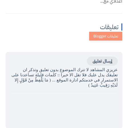
اعدادي مع...
تعليقات
إرسال تعليق
عزيزي المشاهد لا تترك الموضوع بدون تعليق وتذكر ان
تعليقك يدل عليك فلا تقل الا خيرا :: كلمات قليلة تساعدنا على
الاستمرار في خدمتكم ادارة الموقع ... ( مَا يَلْفِظُ مِنْ قَوْلٍ إِلا
لَدَيْهِ رَقِيبٌ عَتِيدٌ )