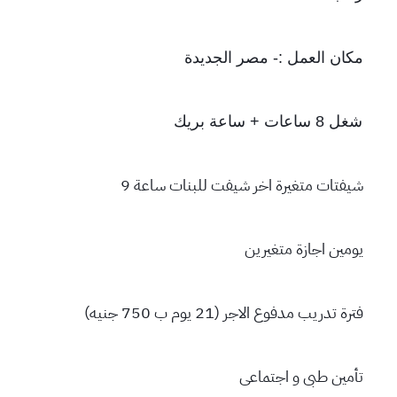
♦️
مكان العمل :- مصر الجديدة
♦️
شغل 8 ساعات + ساعة بريك
♦️
شيفتات متغيرة اخر شيفت للبنات ساعة 9
♦️
يومين اجازة متغيرين
♦️
فترة تدريب مدفوع الاجر (21 يوم ب 750 جنيه)
♦️
تأمين طبى و اجتماعى
♦️