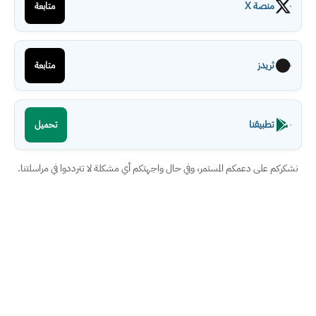
منصة X
متابعة
ثريدز
متابعة
تطبيقنا
تحميل
نشكركم على دعمكم المستمر، وفي حال واجهتكم أي مشكلة لا تترددوا في مراسلتنا.