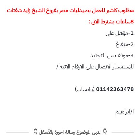
مطلوب كاشير للعمل بصيدليات مصر بفروع الشيخ زايد شفتات
8ساعات يشترط الاتى :
1-مؤهل عالى
2-متفرغ
3-موقف من التجنيد
للاستفسار الاتصال على الارقام الاتيه /
01142363478
(واتساب)
ا/ابراهيم
👇 انتهى الموضوع رسالة اخيرة بالأسفل 👇