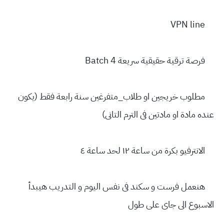
VPN line
♦️
فرصة ترقية حقيقية سريعة Batch 4
♦️
مطلوب خريجين او طلاب_متفرغين سنة رابعة فقط (يكون
♦️
عنده مادة او مادتين فى الترم التانى)
الانترفيو بكرة من ساعة ١٢ لحد ساعة ٤
♦️
هنعمل فرست و سكند فى نفس اليوم و التدريب هيبدأ
♦️
الاسبوع الى جاى على طول