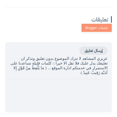
تعليقات
إرسال تعليق
عزيزي المشاهد لا تترك الموضوع بدون تعليق وتذكر ان
تعليقك يدل عليك فلا تقل الا خيرا :: كلمات قليلة تساعدنا على
الاستمرار في خدمتكم ادارة الموقع ... ( مَا يَلْفِظُ مِنْ قَوْلٍ إِلا
لَدَيْهِ رَقِيبٌ عَتِيدٌ )