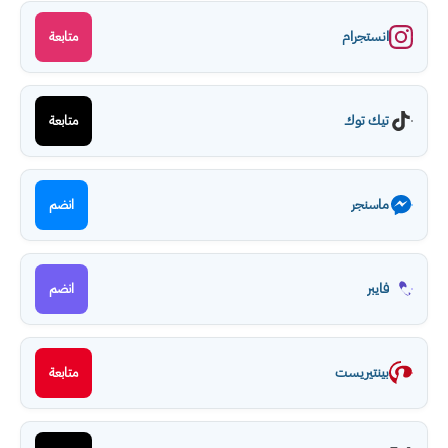
انستجرام
متابعة
تيك توك
متابعة
ماسنجر
انضم
فايبر
انضم
بينتيريست
متابعة