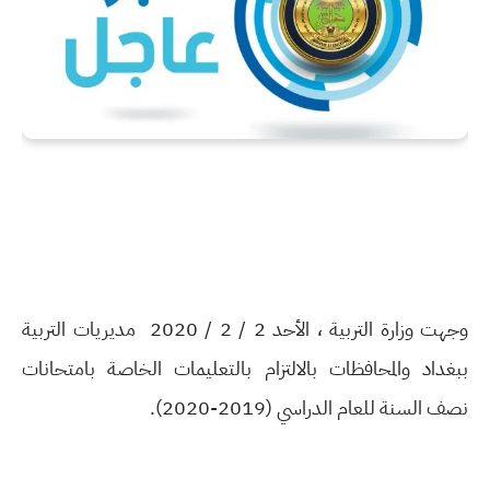
وﺟﻬﺖ وزارة اﻟﺘﺮﺑﻴﺔ ، الأحد 2 / 2 / 2020 ﻣﺪﻳﺮﻳﺎت اﻟﺘﺮﺑﻴﺔ
ﺑﺒﻐﺪاد والمحافظات ﺑﺎﻻﻟﺘﺰام ﺑﺎﻟﺘﻌﻠﻴﻤﺎت اﻟﺨﺎﺻﺔ ﺑﺎﻣﺘﺤﺎﻧﺎت
ﻧﺼﻒ اﻟﺴﻨﺔ ﻟﻠﻌﺎم اﻟﺪراﺳﻲ (2019-2020).