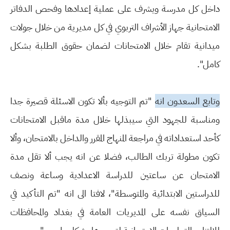
داﺧﻞ ﻛﻞ ﻣﺪرﺳﺔ وﻳﺸﺮف ﻋﻠﻰ ﻋﻤﻠﻴﺔ إﻋﺪادﻫﺎ وﻓﺤﺺ اﻟﺪﻓﺎﺗﺮ
اﻻﻣﺘﺤﺎﻧﻴﺔ ﺟﻬﺎز الأﺷﺮاف اﻟﺘﺮﺑﻮي ﻓﻲ ﻛﻞ ﻣﺪﻳﺮﻳﺔ ﻣﻦ ﺧﻼل ﺟﻮﻻت
ﻣﻴﺪاﻧﻴﺔ ﺗﻘﺎم ﺧﻼل اﻻﻣﺘﺤﺎﻧﺎت ﻟﻀﻤﺎن ﺣﻘﻮق اﻟﻄﻠﺒﺔ ﺑﺸﻜﻞ
ﻛﺎﻣﻞ".
وتابع اﻟﺴﻌﺪون اﻧﻪ
"ﺗﻢ اﻟﺘﻮﺟﻴﻪ ﺑﺄﻻ ﺗﻜﻮن اﻻﺳﺌﻠﺔ ﻗﺼﻴﺮة ﺟﺪا
وﻣﻨﺎﺳﺒﺔ ﻟﻠﺠﻬﻮد اﻟﺘﻲ ﺳﻴﺒﺬﻟﻬﺎ ﺧﻼل ﻣﺪة ﻣﺎﻗﺒﻞ اﻻﻣﺘﺤﺎﻧﺎت
ﻛﺄﺣﺪ اﺳﺘﻌﺪاداﺗﻪ ﻓﻲ ﻣﺮاﺟﻌﺔ المنهاج المقرر واﻟﺪاﺧﻞ ﺑﺎﻻﻣﺘﺤﺎن، وأﻻ
ﺗﻜﻮن ﻣﻄﻮﻟﺔ ﺗﺮﺑﻚ اﻟﻄﺎﻟﺐ، ﻓﻀﻼ ﻋﻦ اﻧﻪ ﻳﺠﺐ أﻻ ﺗﻘﻞ ﻣﺪة
اﻻﻣﺘﺤﺎن ﻋﻦ ﺳﺎﻋﺘﲔ ﻟﻠﺪراﺳﺔ اﻻﻋﺪادﻳﺔ وﺳﺎﻋﺔ وﻧﺼﻒ
للدراستين اﻻﺑﺘﺪاﺋﻴﺔ والمتوسطة"، لافتا الى انه "ﺗﻢ اﻟﺘﺄﻛﻴﺪ ﻓﻲ
اﻟﺴﻴﺎق ﻧﻔﺴﻪ ﻋﻠﻰ المديريات اﻟﻌﺎﻣﺔ ﻓﻲ ﺑﻐﺪاد والمحافظات