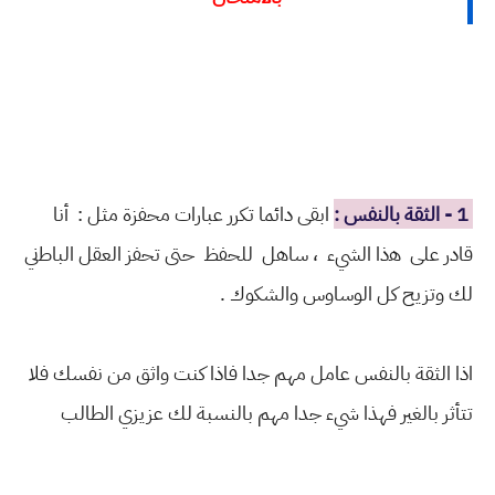
1 - ﺍﻟﺜﻘﺔ ﺑﺎﻟﻨﻔﺲ :
ﺍﺑﻘﻰ دائما ﺗﻜﺮﺭ ﻋﺒﺎﺭﺍﺕ ﻣﺤﻔﺰﺓ مثل : أﻧﺎ
ﻗﺎﺩﺭ على ﻫذا الشيء ، ﺳﺎﻫﻞ للحفظ حتى تحفز ﺍﻟﻌﻘﻞ ﺍﻟﺒﺎﻃني
لك وتزيح كل الوساوس والشكوك .
اذا الثقة بالنفس عامل مهم جدا فاذا كنت واثق من نفسك فلا
تتأثر بالغير فهذا شيء جدا مهم بالنسبة لك عزيزي الطالب