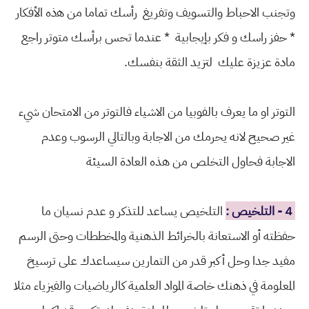
وتجنب الاحباط والتسويف وتفريغ ﺭأﺳﻚ تماما ﻣﻦ ﻫذه ﺍلأﻓﻜﺎﺭ
* ﺣﻔﺰ ﺭﺍﺳﻚ ﻭ ﻓﻜﺮ بإيجابية * عندما ﺗﺤﺲ ﺑﺮأﺳﻚ ﻣﺘﻮﺗﺮ راجع
ﻣﺎﺩﺓ ﻋﺰﻳﺰﺓ ﻋﻠﻴﻚ لتزيد ﺍﻟﺜﻘﺔ بنفسك.
التوتر او ما يعرف بالفوبيا من الاشياء فالتوتر من الامتحان شيء
غير صحيح لانه يحرمك من الاجابة وبالتالي الرسوب وعدم
الاجابة فحاول التخلص من هذه العادة السيئة
4 - ﺍﻟﺘﻠﺨﻴﺺ :
ﺍﻟﺘﻠﺨﻴﺺ يساعد للتذكر ﻭ عدم نسيان ما
حفظته أو الاستعانة بالخرائط الذهنية والمخططات وحتى الرسم
مفيد جدا وحل أكبر قدر من التمارين سيساعدك على ترسيخ
المعلومة في ذهنك خاصة المواد العلمية كالرياضيات والفيزياء مثلا