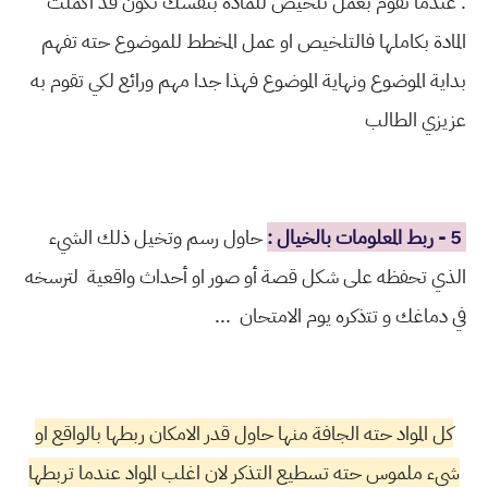
.
عندما تقوم بعمل تلخيص للمادة بنفسك تكون قد اكملت
المادة بكاملها فالتلخيص او عمل المخطط للموضوع حته تفهم
بداية الموضوع ونهاية الموضوع فهذا جدا مهم ورائع لكي تقوم به
عزيزي الطالب
5 - ﺭﺑﻂ ﺍﻟﻤﻌﻠﻮﻣﺎﺕ ﺑﺎﻟﺨﻴﺎﻝ :
ﺣﺎﻭﻝ رﺳﻢ ﻭﺗﺨﻴﻞ ذلك الشيء
الذي تحفظه ﻋﻠﻰ ﺷﻜﻞ ﻗﺼﺔ أﻭ ﺻﻮﺭ ﺍﻭ أﺣﺪﺍﺙ ﻭﺍﻗﻌﻴﺔ لترسخه
في دﻣﺎﻏﻚ ﻭ ﺗﺘذكره يوم الامتحان ...
كل المواد حته الجافة منها حاول قدر الامكان ربطها بالواقع او
شيء ملموس حته تسطيع التذكر لان اغلب المواد عندما تربطها