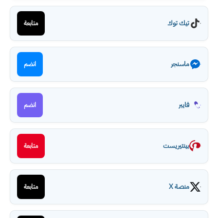
تيك توك
متابعة
ماسنجر
انضم
فايبر
انضم
بينتيريست
متابعة
منصة X
متابعة