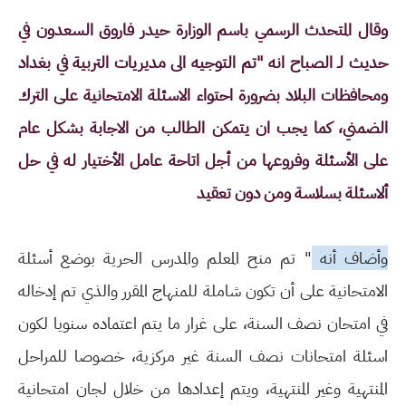
وﻗﺎل المتحدث اﻟﺮﺳﻤﻲ ﺑﺎﺳﻢ اﻟﻮزارة ﺣﻴﺪر ﻓﺎروق اﻟﺴﻌﺪون ﻓﻲ
ﺣﺪﻳﺚ ﻟـ اﻟﺼﺒﺎح اﻧﻪ "ﺗﻢ اﻟﺘﻮﺟﻴﻪ اﻟﻰ ﻣﺪﻳﺮﻳﺎت اﻟﺘﺮﺑﻴﺔ ﻓﻲ ﺑﻐﺪاد
وﻣﺤﺎﻓﻈﺎت اﻟﺒﻼد ﺑﻀﺮورة اﺣﺘﻮاء اﻻﺳﺌﻠﺔ اﻻﻣﺘﺤﺎﻧﻴﺔ ﻋﻠﻰ اﻟﺘﺮك
اﻟﻀﻤﻨﻲ، ﻛﻤﺎ ﻳﺠﺐ ان ﻳﺘﻤﻜﻦ اﻟﻄﺎﻟﺐ ﻣﻦ اﻻﺟﺎﺑﺔ ﺑﺸﻜﻞ ﻋﺎم
ﻋﻠﻰ الأﺳﺌﻠﺔ وﻓﺮوﻋﻬﺎ ﻣﻦ أﺟﻞ اﺗﺎﺣﺔ ﻋﺎﻣﻞ الأﺧﺘﻴﺎر ﻟﻪ ﻓﻲ ﺣﻞ
ألاﺳﺌﻠﺔ ﺑﺴﻼﺳﺔ وﻣﻦ دون ﺗﻌﻘﻴﺪ
وأضاف أنه
" ﺗﻢ ﻣﻨﺢ المعلم والمدرس اﻟﺤﺮﻳﺔ ﺑﻮﺿﻊ أﺳﺌﻠﺔ
اﻻﻣﺘﺤﺎﻧﻴﺔ ﻋﻠﻰ أن ﺗﻜﻮن ﺷﺎﻣﻠﺔ ﻟﻠﻤﻨﻬﺎج المقرر واﻟﺬي ﺗﻢ إدﺧﺎﻟﻪ
ﻓﻲ اﻣﺘﺤﺎن ﻧﺼﻒ اﻟﺴﻨﺔ، ﻋﻠﻰ ﻏﺮار ﻣﺎ ﻳﺘﻢ اﻋﺘﻤﺎده ﺳﻨﻮﻳﺎ ﻟﻜﻮن
اﺳﺌﻠﺔ اﻣﺘﺤﺎﻧﺎت ﻧﺼﻒ اﻟﺴﻨﺔ ﻏﻴﺮ ﻣﺮﻛﺰﻳﺔ، ﺧﺼﻮﺻﺎ ﻟﻠﻤﺮاﺣﻞ
المنتهية وﻏﻴﺮ المنتهية، وﻳﺘﻢ إﻋﺪادﻫﺎ ﻣﻦ ﺧﻼل ﻟﺠﺎن اﻣﺘﺤﺎﻧﻴﺔ