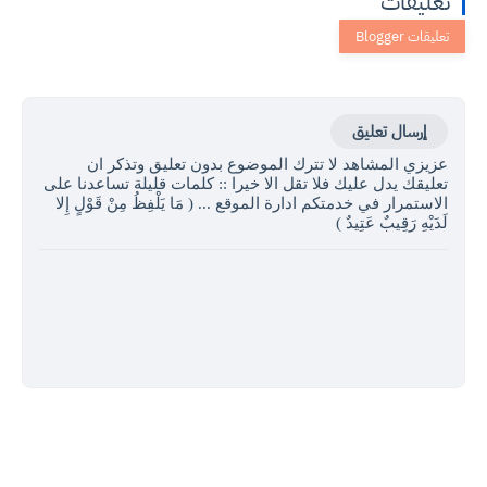
تعليقات
إرسال تعليق
عزيزي المشاهد لا تترك الموضوع بدون تعليق وتذكر ان
تعليقك يدل عليك فلا تقل الا خيرا :: كلمات قليلة تساعدنا على
الاستمرار في خدمتكم ادارة الموقع ... ( مَا يَلْفِظُ مِنْ قَوْلٍ إِلا
لَدَيْهِ رَقِيبٌ عَتِيدٌ )