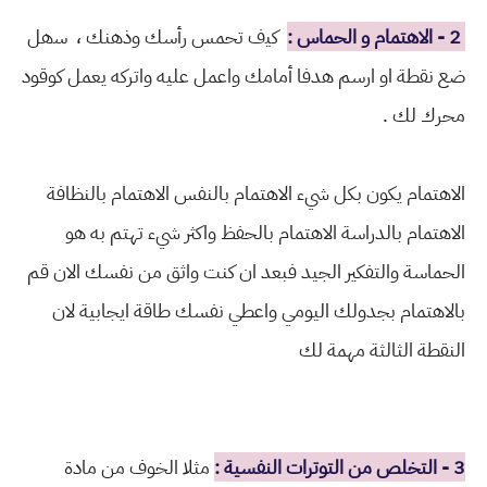
2 - ﺍﻻﻫﺘﻤﺎﻡ ﻭ ﺍﻟﺤﻤﺎﺱ :
ﻛﻴف تحمس ﺭأسك وذهنك ، ﺳهل
ضع ﻧﻘﻄﺔ او ارسم ﻫﺪفا أمامك ﻭاعمل عليه ﻭاتركه يعمل ﻛﻮﻗﻮﺩ
ﻣﺤﺮﻙ ﻟﻚ .
الاهتمام يكون بكل شيء الاهتمام بالنفس الاهتمام بالنظافة
الاهتمام بالدراسة الاهتمام بالحفظ واكثر شيء تهتم به هو
الحماسة والتفكير الجيد فبعد ان كنت واثق من نفسك الان قم
بالاهتمام بجدولك اليومي واعطي نفسك طاقة ايجابية لان
النقطة الثالثة مهمة لك
3 - ﺍﻟﺘﺨﻠﺺ ﻣﻦ ﺍﻟﺘﻮﺗﺮﺍﺕ ﺍﻟﻨﻔﺴﻴﺔ :
ﻣﺜﻼ ﺍﻟﺨﻮﻑ ﻣﻦ ﻣﺎﺩﺓ