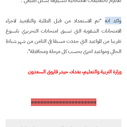
ﻟﻼﻟﺘﺰام ﺑﺎﻟﺘﻌﻠﻴﻤﺎت اﻻﻣﺘﺤﺎﻧﻴﺔ ﻟﺘﺴﻴﻴﺮﻫﺎ ﺑﺸﻜﻞ ﻃﺒﻴﻌﻲ".
واكد انه
"ﺗﻢ اﻻﺳﺘﻌﺪاد ﻣﻦ ﻗﺒﻞ اﻟﻄﻠﺒﺔ واﻟﺘﻼﻣﻴﺬ ﻻﺟﺮاء
اﻻﻣﺘﺤﺎﻧﺎت اﻟﺸﻔﻮﻳﺔ اﻟﺘﻲ ﺗﺴﺒﻖ اﻣﺘﺤﺎﻧﺎت اﻟﺘﺤﺮﻳﺮي ﺑﺎﺳﺒﻮع
ﺗﻘﺮﻳﺒﺎ ﻣﻦ المواعيد اﻟﺘﻲ ﺣﺪدت ﻣﺴﺒﻘﺎ ﻓﻲ اﻟﺜﺎﻣﻦ ﻣﻦ ﺷﻬﺮ ﺷﺒﺎط
اﻟﺤﺎﻟﻲ وﻣﻮاﻋﻴﺪ اﺧﺮى ﺑﺤﺴﺐ ﻛﻞ ﻣﺮﺣﻠﺔ وﻣﺤﺎﻓﻈﺔ".
وزارة التربية والتعليم، بغداد، حيدر فاروق السعدون
=====================