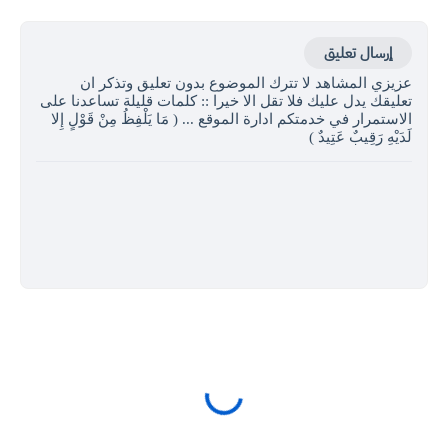
إرسال تعليق
عزيزي المشاهد لا تترك الموضوع بدون تعليق وتذكر ان
تعليقك يدل عليك فلا تقل الا خيرا :: كلمات قليلة تساعدنا على
الاستمرار في خدمتكم ادارة الموقع ... ( مَا يَلْفِظُ مِنْ قَوْلٍ إِلا
لَدَيْهِ رَقِيبٌ عَتِيدٌ )