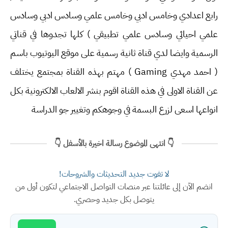
رابع اعدادي وخامس ادبي وخامس علمي وسادس ادبي وسادس
علمي احيائي وسادس علمي تطبيقي ) كلها تجدوها في قناتي
الرسمية وايضا لدي قناة ثانية رسمية على موقع اليوتيوب باسم
( احمد مهدي Gaming ) مهتم بهذه القناة بمجتمع يختلف
عن القناة الاولى في هذه القناة اقوم بنشر الالعاب الالكترونية بكل
انواعها اسعى لزرع البسمة في وجوهكم وتغيير جو الدراسة
👇 انتهى الموضوع رسالة اخيرة بالأسفل 👇
لا تفوت جديد التحديثات والشروحات!
انضم الآن إلى عائلتنا عبر منصات التواصل الاجتماعي لتكون أول من
يتوصل بكل جديد وحصري.