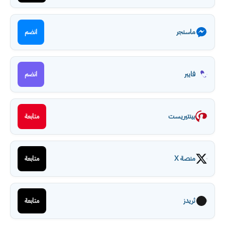
ماسنجر
انضم
فايبر
انضم
بينتيريست
متابعة
منصة X
متابعة
ثريدز
متابعة