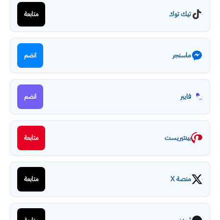
تيك توك
متابعة
ماسنجر
انضم
فايبر
انضم
بينتيريست
متابعة
منصة X
متابعة