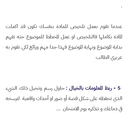
.
عندما تقوم بعمل تلخيص للمادة بنفسك تكون قد اكملت
المادة بكاملها فالتلخيص او عمل المخطط للموضوع حته تفهم
بداية الموضوع ونهاية الموضوع فهذا جدا مهم ورائع لكي تقوم به
عزيزي الطالب
5 - ﺭﺑﻂ ﺍﻟﻤﻌﻠﻮﻣﺎﺕ ﺑﺎﻟﺨﻴﺎﻝ :
ﺣﺎﻭﻝ رﺳﻢ ﻭﺗﺨﻴﻞ ذلك الشيء
الذي تحفظه ﻋﻠﻰ ﺷﻜﻞ ﻗﺼﺔ أﻭ ﺻﻮﺭ ﺍﻭ أﺣﺪﺍﺙ ﻭﺍﻗﻌﻴﺔ لترسخه
في دﻣﺎﻏﻚ ﻭ ﺗﺘذكره يوم الامتحان ...