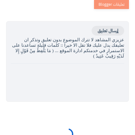
إرسال تعليق
عزيزي المشاهد لا تترك الموضوع بدون تعليق وتذكر ان
تعليقك يدل عليك فلا تقل الا خيرا :: كلمات قليلة تساعدنا على
الاستمرار في خدمتكم ادارة الموقع ... ( مَا يَلْفِظُ مِنْ قَوْلٍ إِلا
لَدَيْهِ رَقِيبٌ عَتِيدٌ )