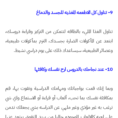
9- تناول كل الاطعمه المغذيه للجسد والدماغ
تناول الغذا المليء بالطاقه لتتمكن من التركيز وقراءة دروسك،
ابتعد عن المأكولات الضارة بجسدك، التزم بمأكولات طبيعية،
وعصائر الطبيعية، سيساعدك ذلك على يوم دراسي نشيط.
10- عند نجاحك بالدروس ارح نفسك وكافئها
وبما إنك قمت بواجباتك ومهامك الدراسية وتفوت بها، قم
بمكافئة نفسك بما تحب، ألعاب أو قراءة أو الاستماع واي شي
ترغب به غير مؤذي وغير ملهي عن الدراسه بشي يجعلك تدمن
على لعبه كالالعاب الموجوده حاليا من يريد التفوق يبتعد عنها