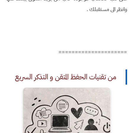
وانظر الى مستقبلك .
=====================
من
ﺗﻘﻨﻴﺎﺕ ﺍﻟﺤﻔﻆ ﺍﻟﻤﺘﻘﻦ ﻭ ﺍﻟﺘﺬﻛﺮ ﺍﻟﺴﺮﻳﻊ