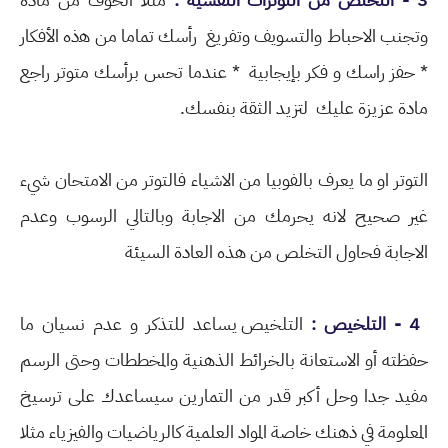
وتجنب الاحباط والتسويف وتفريغ ﺭأﺳﻚ تماما ﻣﻦ ﻫذه ﺍلأﻓﻜﺎﺭ
* ﺣﻔﺰ ﺭﺍﺳﻚ ﻭ ﻓﻜﺮ بإيجابية * عندما ﺗﺤﺲ ﺑﺮأﺳﻚ ﻣﺘﻮﺗﺮ راجع
ﻣﺎﺩﺓ ﻋﺰﻳﺰﺓ ﻋﻠﻴﻚ لتزيد ﺍﻟﺜﻘﺔ بنفسك.
التوتر او ما يعرف بالفوبيا من الاشياء فالتوتر من الامتحان شيء
غير صحيح لانه يحرمك من الاجابة وبالتالي الرسوب وعدم
الاجابة فحاول التخلص من هذه العادة السيئة
4 - ﺍﻟﺘﻠﺨﻴﺺ :
ﺍﻟﺘﻠﺨﻴﺺ يساعد للتذكر ﻭ عدم نسيان ما
حفظته أو الاستعانة بالخرائط الذهنية والمخططات وحتى الرسم
مفيد جدا وحل أكبر قدر من التمارين سيساعدك على ترسيخ
المعلومة في ذهنك خاصة المواد العلمية كالرياضيات والفيزياء مثلا