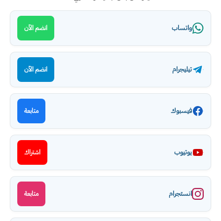
واتساب
انضم الآن
تيليجرام
انضم الآن
فيسبوك
متابعة
يوتيوب
اشتراك
انستجرام
متابعة