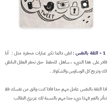
1 - ﺍﻟﺜﻘﺔ ﺑﺎﻟﻨﻔﺲ :
ﺍﺑﻘﻰ دائما ﺗﻜﺮﺭ ﻋﺒﺎﺭﺍﺕ ﻣﺤﻔﺰﺓ مثل : أﻧﺎ
ﻗﺎﺩﺭ على ﻫذا الشيء ، ﺳﺎﻫﻞ للحفظ حتى تحفز ﺍﻟﻌﻘﻞ ﺍﻟﺒﺎﻃني
لك وتزيح كل الوساوس والشكوك .
اذا الثقة بالنفس عامل مهم جدا فاذا كنت واثق من نفسك فلا
تتأثر بالغير فهذا شيء جدا مهم بالنسبة لك عزيزي الطالب