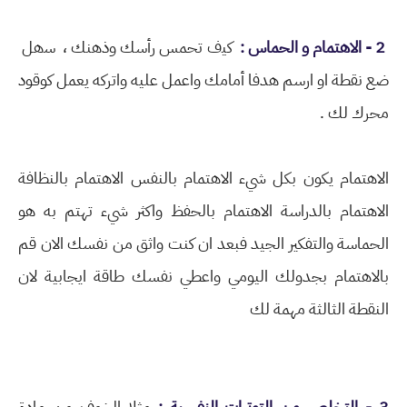
2 - ﺍﻻﻫﺘﻤﺎﻡ ﻭ ﺍﻟﺤﻤﺎﺱ :
ﻛﻴف تحمس ﺭأسك وذهنك ، ﺳهل
ضع ﻧﻘﻄﺔ او ارسم ﻫﺪفا أمامك ﻭاعمل عليه ﻭاتركه يعمل ﻛﻮﻗﻮﺩ
ﻣﺤﺮﻙ ﻟﻚ .
الاهتمام يكون بكل شيء الاهتمام بالنفس الاهتمام بالنظافة
الاهتمام بالدراسة الاهتمام بالحفظ واكثر شيء تهتم به هو
الحماسة والتفكير الجيد فبعد ان كنت واثق من نفسك الان قم
بالاهتمام بجدولك اليومي واعطي نفسك طاقة ايجابية لان
النقطة الثالثة مهمة لك
3 - ﺍﻟﺘﺨﻠﺺ ﻣﻦ ﺍﻟﺘﻮﺗﺮﺍﺕ ﺍﻟﻨﻔﺴﻴﺔ :
ﻣﺜﻼ ﺍﻟﺨﻮﻑ ﻣﻦ ﻣﺎﺩﺓ