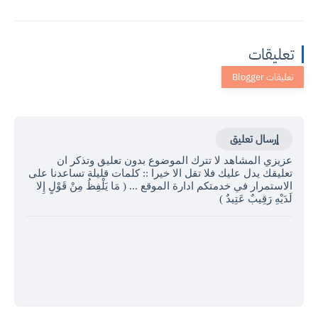
تعليقات
إرسال تعليق
عزيزي المشاهد لا تترك الموضوع بدون تعليق وتذكر ان
تعليقك يدل عليك فلا تقل الا خيرا :: كلمات قليلة تساعدنا على
الاستمرار في خدمتكم ادارة الموقع ... ( مَا يَلْفِظُ مِنْ قَوْلٍ إِلا
لَدَيْهِ رَقِيبٌ عَتِيدٌ )