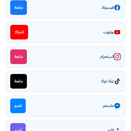
فيسبوك
متابعة
يوتيوب
اشتراك
انستجرام
متابعة
تيك توك
متابعة
ماسنجر
انضم
فايبر
انضم