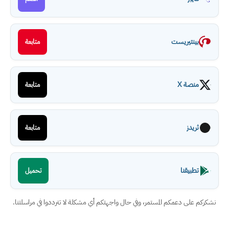
بينتيريست
متابعة
منصة X
متابعة
ثريدز
متابعة
تطبيقنا
تحميل
نشكركم على دعمكم المستمر، وفي حال واجهتكم أي مشكلة لا تترددوا في مراسلتنا.