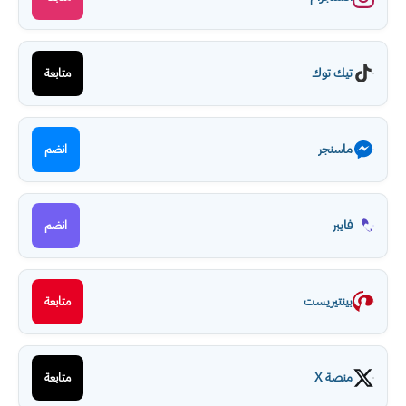
تيك توك
متابعة
ماسنجر
انضم
فايبر
انضم
بينتيريست
متابعة
منصة X
متابعة