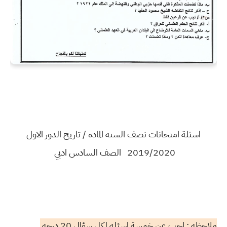
اسئلة امتحانات نصف السنه الماده / تاريخ الدور الاول
2019/2020 الصف السادس ادبي
ملاحظه : اجب عن خمسة اسئله لكل سؤال 20 درجه