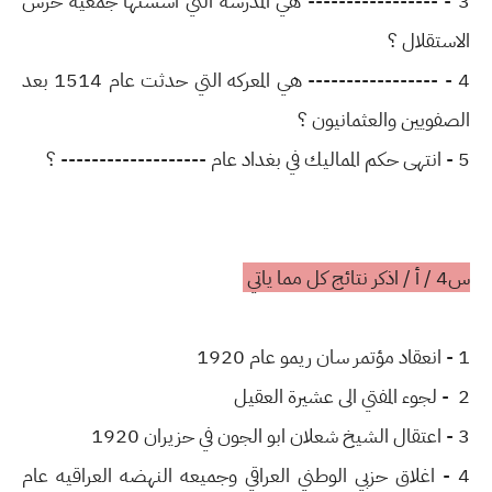
3 - ----------------- هي المدرسه التي اسستها جمعيه حرس
الاستقلال ؟
4 - ----------------- هي المعركه التي حدثت عام 1514 بعد
الصفويين والعثمانيون ؟
5 - انتهى حكم المماليك في بغداد عام ------------------- ؟
س4 / أ / اذكر نتائج كل مما ياتي
1 - انعقاد مؤتمر سان ريمو عام 1920
2 - لجوء المفتي الى عشيرة العقيل
3 - اعتقال الشيخ شعلان ابو الجون في حزيران 1920
4 - اغلاق حزبي الوطني العراقي وجميعه النهضه العراقيه عام