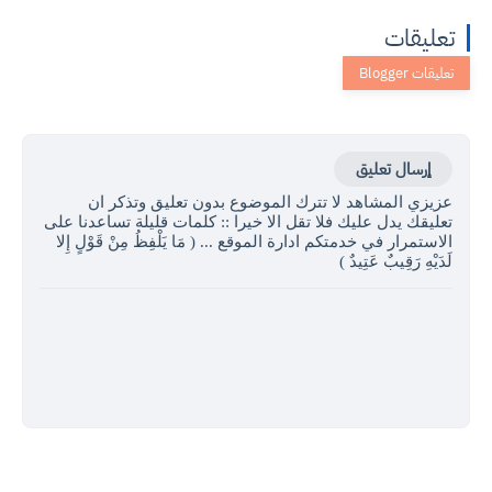
تعليقات
إرسال تعليق
عزيزي المشاهد لا تترك الموضوع بدون تعليق وتذكر ان
تعليقك يدل عليك فلا تقل الا خيرا :: كلمات قليلة تساعدنا على
الاستمرار في خدمتكم ادارة الموقع ... ( مَا يَلْفِظُ مِنْ قَوْلٍ إِلا
لَدَيْهِ رَقِيبٌ عَتِيدٌ )