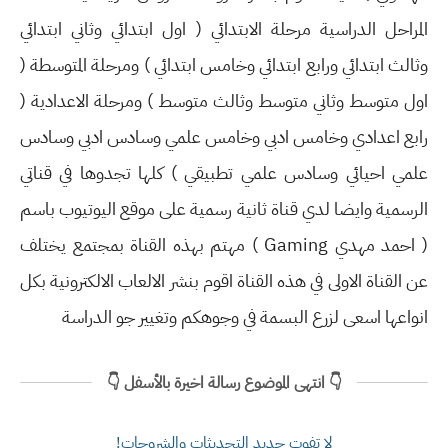
المراحل الدراسية مرحلة الابتدائي ( اول ابتدائي وثاني ابتدائي
وثالث ابتدائي ورابع ابتدائي وخامس ابتدائي ) ومرحلة المتوسطة (
اول متوسط وثاني متوسط وثالث متوسط ) ومرحلة الاعدادية (
رابع اعدادي وخامس ادبي وخامس علمي وسادس ادبي وسادس
علمي احيائي وسادس علمي تطبيقي ) كلها تجدوها في قناتي
الرسمية وايضا لدي قناة ثانية رسمية على موقع اليوتيوب باسم
( احمد مهدي Gaming ) مهتم بهذه القناة بمجتمع يختلف
عن القناة الاولى في هذه القناة اقوم بنشر الالعاب الالكترونية بكل
انواعها اسعى لزرع البسمة في وجوهكم وتغيير جو الدراسة
👇 انتهى الموضوع رسالة اخيرة بالأسفل 👇
لا تفوت جديد التحديثات والشروحات!