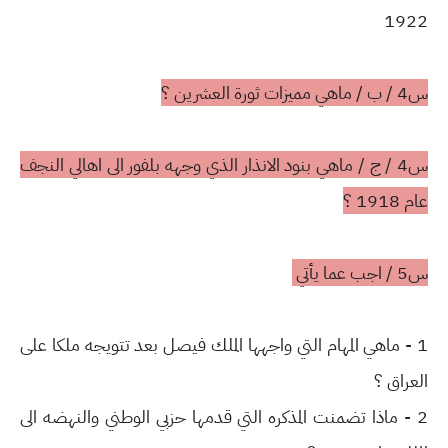
1922
س4 / ب / ماهي مميزات ثورة العشرين ؟
س4 / ج / ماهي بنود الانذار الذي وجهه بلفور الى اهالي النجف
عام 1918 ؟
س5 / اجب عما يأتي
1 - ماهي المهام التي واجهها الملك فيصل بعد تتويجه ملكا على
العراق ؟
2 - ماذا تضمنت المذكره التي قدمها حزبي الوطني والنهضه الى