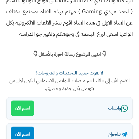
الرسمية وايضا لدي قناة ثانية رسمية على موقع اليوتيوب باسم
( احمد مهدي Gaming ) مهتم بهذه القناة بمجتمع يختلف
عن القناة الاولى في هذه القناة اقوم بنشر الالعاب الالكترونية بكل
انواعها اسعى لزرع البسمة في وجوهكم وتغيير جو الدراسة
👇 انتهى الموضوع رسالة اخيرة بالأسفل 👇
لا تفوت جديد التحديثات والشروحات!
انضم الآن إلى عائلتنا عبر منصات التواصل الاجتماعي لتكون أول من
يتوصل بكل جديد وحصري.
واتساب
انضم الآن
تيليجرام
انضم الآن