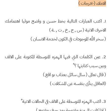
الاملاء (١٠درجات )
١. اكتب العبارات التالية بخط حسن و واضح موليا اهتمامك
الاحرف الاتية ( س , ج , خ , ت , ــة )
( سخر الله الموجودات في الكون لخدمة الانسان )
2. عين الكلمات التي فيها الهمزه المتوسطة المكتوبة على الالف
وبين سبب كتابتها ؟ ْ
( قال تعالى ( سال سائل بعذاب ىو اقع )
(العاقل ينأى بنفسه عن المشكلات )
3. اكتب الهمزه المتوسطة على الالف في الحالات الاتية ْ
( اذا كانت الهمزة مفتوحة بعد حرف مفتوح )