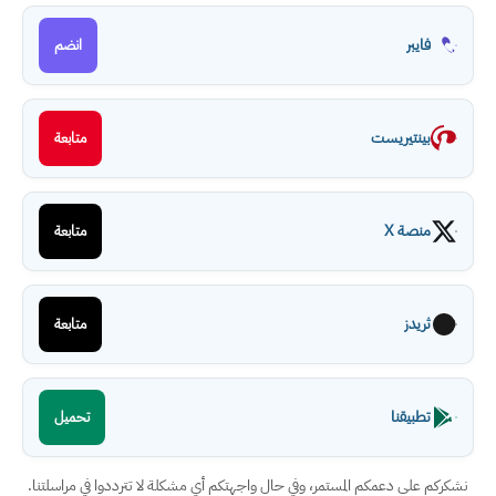
فايبر
انضم
بينتيريست
متابعة
منصة X
متابعة
ثريدز
متابعة
تطبيقنا
تحميل
نشكركم على دعمكم المستمر، وفي حال واجهتكم أي مشكلة لا تترددوا في مراسلتنا.