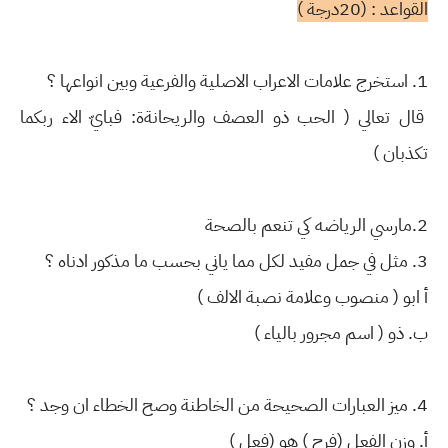
القواعد : (20درجة )
1. استخرج علامات الاعراب الاصلية والفرعية وبين انواعها ؟
قال تعالي ( الحب ذو العصف والريحانةة: فبايّ الاء ربكما
تكذبان )
2.مارسي الرياضه كي تنعم بالصحة
3. مثل في جمل مفيد لكل مما ياني بحسب ما مذكور ادناه ؟
أ ابو ( منصوب وعلامة نصبة الالف )
ب. ذو ( اسم مجرور بالياء )
4. ميز العبارات الصحيحة من الخاطنة وصح الخطاء ان وجد ؟
أ. وزن الفعل (فرح ) هو (فعل )