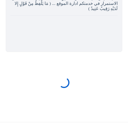
الاستمرار في خدمتكم ادارة الموقع ... ( مَا يَلْفِظُ مِنْ قَوْلٍ إِلا
لَدَيْهِ رَقِيبٌ عَتِيدٌ )