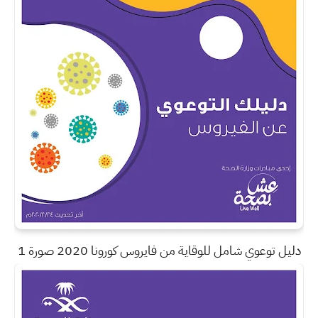
دليل توعوي شامل للوقاية من فايروس كورونا 2020 صورة 1