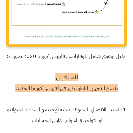
دليل توعوي شامل للوقاية من فايروس كورونا 2020 صورة 5
للمسافرين
ننصح المتجهين لمناطق ظهر فيها فيروس كورونا الجديد
1- تجنب الاتصال بالحيوانات حية او ميتة والمنتجات الحيوانية
او التواجد في اسواق تداول الحيوانات