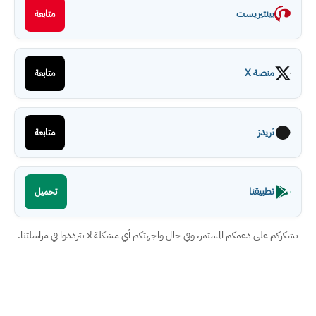
بينتيريست
متابعة
منصة X
متابعة
ثريدز
متابعة
تطبيقنا
تحميل
نشكركم على دعمكم المستمر، وفي حال واجهتكم أي مشكلة لا تترددوا في مراسلتنا.