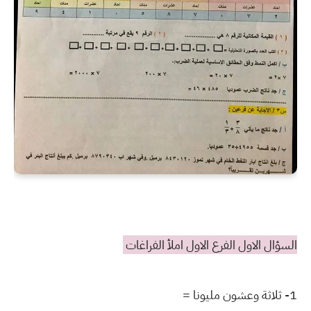
السؤال الاول الفرع الاول املأ الفراغات
1- ثلاثة وعشون مليونا =