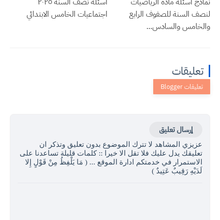
نماذج أسئلة مادة الرياضيات
اسئلة نصف السنة ٢٠٢٥
لنصف السنة للصفوف الرابع
اجتماعيات الخامس الابتدائي
والخامس والسادس...
تعليقات
إرسال تعليق
عزيزي المشاهد لا تترك الموضوع بدون تعليق وتذكر ان
تعليقك يدل عليك فلا تقل الا خيرا :: كلمات قليلة تساعدنا على
الاستمرار في خدمتكم ادارة الموقع ... ( مَا يَلْفِظُ مِنْ قَوْلٍ إِلا
لَدَيْهِ رَقِيبٌ عَتِيدٌ )