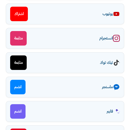
يوتيوب
اشتراك
انستجرام
متابعة
تيك توك
متابعة
ماسنجر
انضم
فايبر
انضم