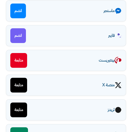
ماسنجر
انضم
فايبر
انضم
بينتيريست
متابعة
منصة X
متابعة
ثريدز
متابعة