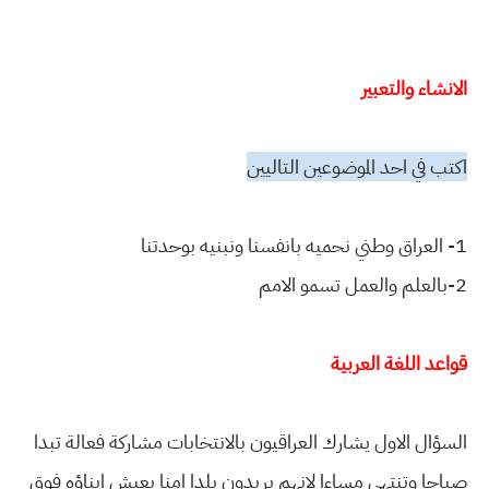
الانشاء والتعبير
اكتب في احد الموضوعين التاليين
1- العراق وطني نحميه بانفسنا ونبنيه بوحدتنا
2-بالعلم والعمل تسمو الامم
قواعد اللغة العربية
السؤال الاول يشارك العراقيون بالانتخابات مشاركة فعالة تبدا
صباحا وتنتهي مساءا لانهم يريدون بلدا امنا يعيش ابناؤه فوق