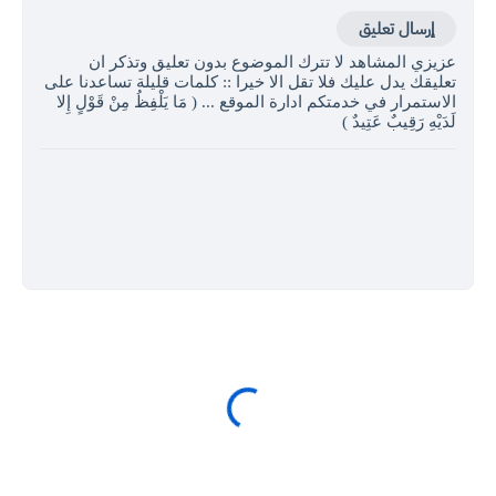
إرسال تعليق
عزيزي المشاهد لا تترك الموضوع بدون تعليق وتذكر ان
تعليقك يدل عليك فلا تقل الا خيرا :: كلمات قليلة تساعدنا على
الاستمرار في خدمتكم ادارة الموقع ... ( مَا يَلْفِظُ مِنْ قَوْلٍ إِلا
لَدَيْهِ رَقِيبٌ عَتِيدٌ )