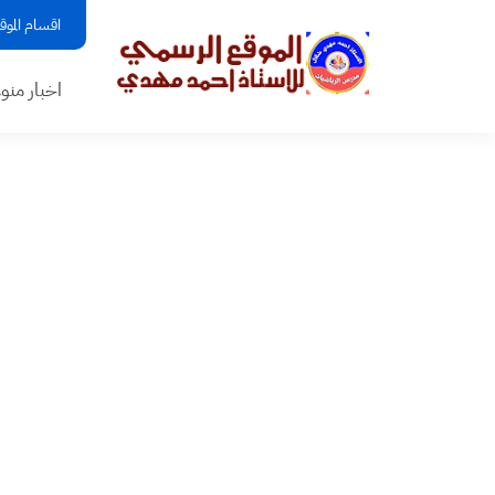
اقسام الموق
اخبار منو