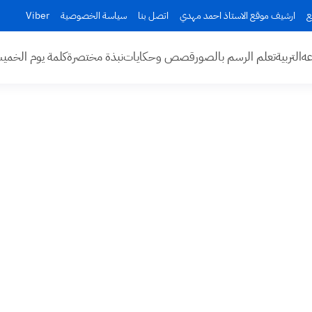
ع
ارشيف موقع الاستاذ احمد مهدي
اتصل بنا
سياسة الخصوصية
Viber
عه
التربية
تعلم الرسم بالصور
قصص وحكايات
نبذة مختصرة
كلمة يوم الخم