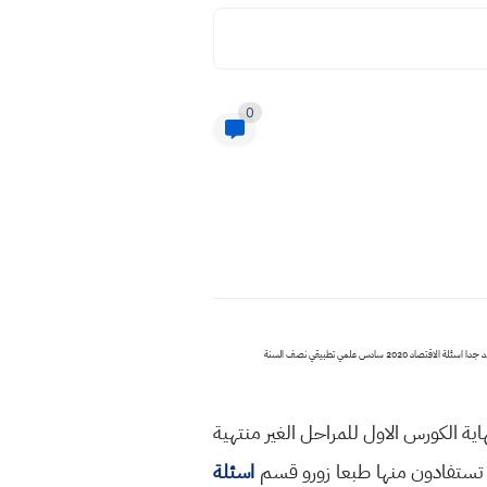
0
ية الكورس الاول للمراحل الغير منتهية
له تستفادون منها طبعا زورو قسم
اسئلة