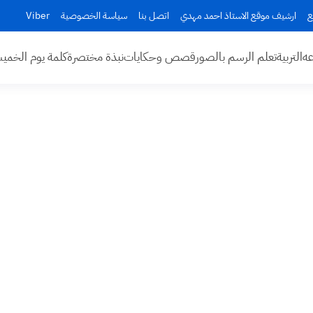
ع
ارشيف موقع الاستاذ احمد مهدي
اتصل بنا
سياسة الخصوصية
Viber
عه
التربية
تعلم الرسم بالصور
قصص وحكايات
نبذة مختصرة
كلمة يوم الخم