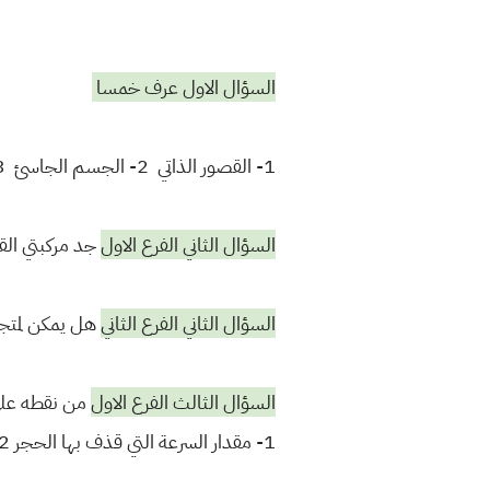
السؤال الاول عرف خمسا
1- القصور الذاتي 2- الجسم الجاسئ 3- مركز الثقل 4- قوة الاحتكاك 5- الطاقة الكامنة التثاقلية 6- الحركة
السؤال الثاني الفرع الاول
جد مركبتي القوة 25 والتي تميل بزاوية 127 عند محور علما ان المع
السؤال الثاني الفرع الثاني
هل يمكن لمتجه
السؤال الثالث الفرع الاول
من نقطه على 
1- مقدار السرعة التي قذف بها الحجر 2- اعلى ارتفاع يصله الحجر فوق سطح الارض 3- الازاحة الكلية والزمن الكلي خلال حركته