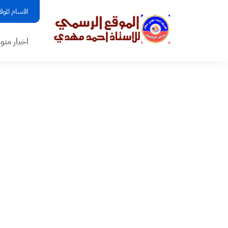
اقسام الموق
اخبار منو