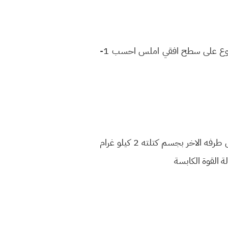
قوة افقيه ثابته مقدارها 20 نيوتن اثرت في جسم ساكن كتلته 2 كيلو غرام موضوع على سطح افقي املس احسب 1-
نابض معدني ثابت القوة في 200 نيوتن ثبت احد طرفيه بجدار شاقولي ووصل طرفه الاخر بجسم كتلته 2 كيلو غرام