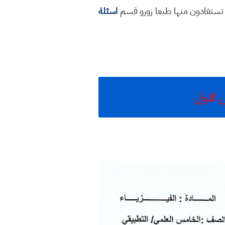
له تستفادون منها طبعا زورو قسم
اسئلة