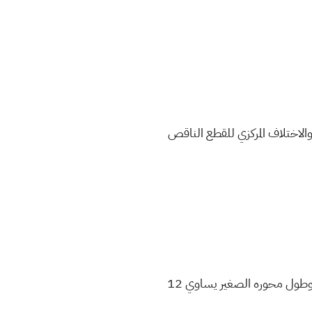
الاختلاف المركزي للقطع الناقص
جد معادلة القطع الناقص الذي مركزة نقطة الاصل واحدى بؤرتية بؤرة القطع المكافئ وطول محوره الصغير يساوي 12