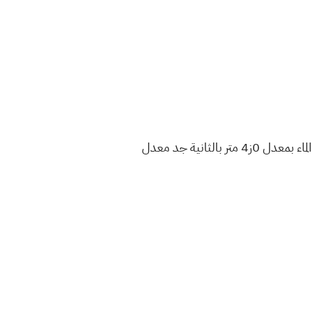
خزان مملؤ بالماء على شكل متوازي سطوح مستطيلة قاعدته مربعة طول ضلعها 2 متر يتسرب منه الماء بمعدل 0ز4 متر بالثانية جد معدل