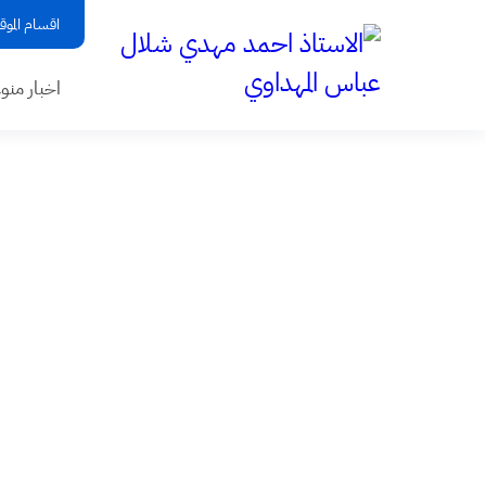
اقسام الموق
اخبار منو