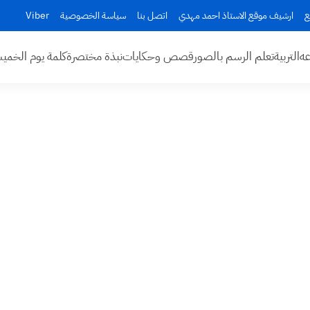
ع
ارشيف موقع الاستاذ احمد مهدي
اتصل بنا
سياسة الخصوصية
Viber
عه
التربية
تعلم الرسم بالصور
قصص وحكايات
نبذة مختصرة
كلمة يوم الخم