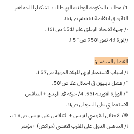
1/ مطالب الحكومة الوطنية التي طالب بتشكيلها الجماهير
الثائرة في انتفاضة 555١م ص١5١.
٠/ جبهة الاتحاد الوطني عام 151١ ص ١6١ .
//ثورة 4:١ تموز 958١ ص" 5 ١.
الفصل السادس:
١/ اسباب الاستعمار اوربي للبلاد العربية ص57 ١.
"/ فشل نابليون في احتلال عكا ص58١.
"/ الوزارة الاوربية 55١. 4/ حركة محمد المهدي + التنافس
الاستعماري على السودان ص١١ .
©/ الاحتلال الفرنسي لتونس + التنافس على تونس ص18 ١.
١/ التنافس الدولي على المغرب الاقصى (مراكش) +مؤتمر