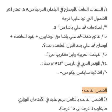
١/ السمات العامة للأوضاع في البلدان العربية ص59. تعتبر اكثر
الفصول التي ترد عليها درجة
"/ اصلاحات محمد علي باشا ص" 3.
5 / نتائج هدنة محمد علي باشا مع الوهابيين + بنود المعاهدة +
أوضاع محمد علي بعد قبول المعاهدة صه؟.
5/ النهضة العربية وابرز مفكريها ص؟.
١1/ المؤتمر العربي في باريس ”١91١م صة :.
٠'/ اتفاقية سايكس بيكو ص٠٠ .
الفصل الثالث ٠
(( الفصل الثالث بالكامل مهم عليه في الآمتحان الوزاري
مايقارب ١١ درجة الى 5" درجة).