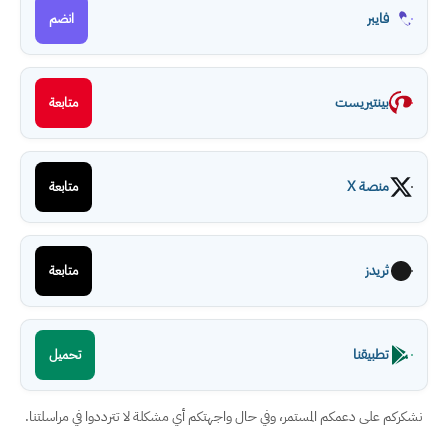
فايبر
انضم
بينتيريست
متابعة
منصة X
متابعة
ثريدز
متابعة
تطبيقنا
تحميل
نشكركم على دعمكم المستمر، وفي حال واجهتكم أي مشكلة لا تترددوا في مراسلتنا.