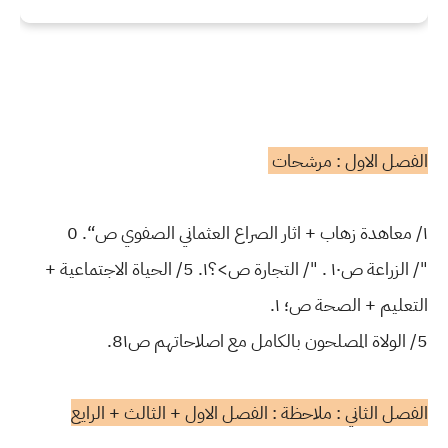
الفصل الاول : مرشحات
١/ معاهدة زهاب + اثار الصراع العثماني الصفوي ص“. 0
"/ الزراعة ص١٠ . "/ التجارة ص>؟١. 5/ الحياة الاجتماعية +
التعليم + الصحة ص؛ ١.
5/ الولاة المصلحون بالكامل مع اصلاحاتهم ص8١.
الفصل الثاني : ملاحظة : الفصل الاول + الثالث + الرايع