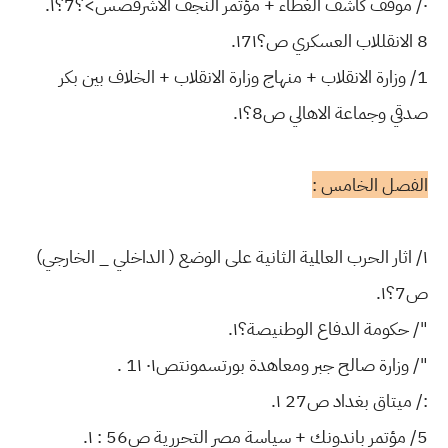
٠/ موقف كاشف الغطاء + مؤتمر النجف الاشرفصس>؟7؟١.
8 الانقللاب العسكري ص؟١7١.
1/ وزارة الانقلاب + منهاج وزارة الانقلاب + الخلاف بين بكر
صدقي وجماعة الاهالي ص8؟١.
الفصل الخامس :
١/ اثار الحرب العالمية الثانية على الوضع ( الداخلي _ الخارجي)
ص7؟١.
"/ حكومة الدفاع الوطنيصة؟١.
"/ وزارة صالح جبر ومعاهدة بورتسمونتص٠١ 1١ .
:/ ميتاق بغداد ص27 ١.
5/ مؤتمر باندونك + سياسة مصر التحررية ص56 : ١.