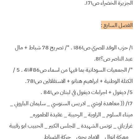
الجزيرة الخضراء ص١7١.
الفصل السابع :
١/ حزب الوفد المصري ص١86١ . "/ تصريح 78 شباط + مال
عبد الناصر ص؟8١.
"/ الجمعيات السودانية بما فيها من اسماء ص86#4١ . 5 /
الكتلة الوطنية + ابراهيم هنانو + الاستقلالين ص78١.
5/ ديغول + اجراءات ديغول في لبنان ص84١ .
١7/ (( معاهدة اوشي _ ادريس السنوسي _ سليمان الباروني _
ميناء السلوم _ الزاوية _ الرحيبة _ عقيدة المطموره_
غرازياني _ تونس الشهيدة _ المجلس الكبير _ الحبيب ابو رقيبة
_ معركة انوال _ الامام يحيى _ حركة الضباط