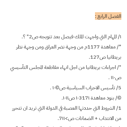
الفصل الرابع :
١/ المهام التي واجهت الملك فيصل بعد تتويجه ص2" ؟.
”/ معاهدة 1177م من وجهة نضر العراق ومن وجهة نظر
بريطانيا ص127.
"/ اجراءات بريطانيا من اجل انهاء مقاطعة المجلس التأسيسي
ص١١٠ .
5/ تأسيس الاحزاب السياسية ص©١٠ .
©/ بنود معاهدة ١٠317١ ص١٠١١.
1/ الشروط التي حددتها العصبة في الدولة التي تريد ان تتحرر
من الانتداب + الضمانات ص>7١١.