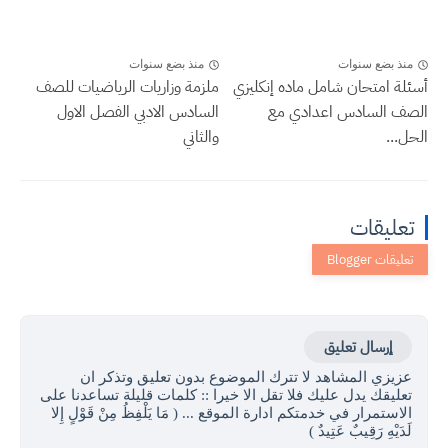
منذ بضع سنوات
منذ بضع سنوات
أسئلة امتحان شامل ماده إنكليزي
ملزمة وزاريات الرياضيات للصف
الصف السادس اعدادي مع
السادس الادبي الفصل الاول
الحل...
والثاني
تعليقات
إرسال تعليق
عزيزي المشاهد لا تترك الموضوع بدون تعليق وتذكر ان
تعليقك يدل عليك فلا تقل الا خيرا :: كلمات قليلة تساعدنا على
الاستمرار في خدمتكم ادارة الموقع ... ( مَا يَلْفِظُ مِنْ قَوْلٍ إِلا
لَدَيْهِ رَقِيبٌ عَتِيدٌ )