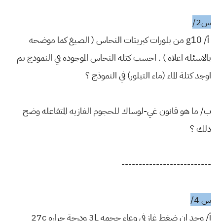
س2/
أ/ g10 من بلورات كبريتات النحاس ( الصيغ كما موضحه
بالاسئله اعلاه ) . احسب كتلة النحاس الموجوده في النموذج ثم
اوجد كتلة الماء (ماء التبلور) في النموذج ؟
ب/ ما هو قانون غي-لوساك للحجوم الغازيه المتفاعله وضح
ذلك ؟
--------------------------
س 4/
أ/ وجد ان ضغط غاز في وعاء حجمه 3L ودرجة حراره 27c