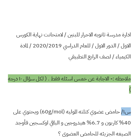
ادارة مدرسة ثانويه الاحرار للبنين / لامتحانت نهاية الكورس
الاول / الدور الاول / للعام الدراسي 2020/2019 / لمادة
الكيمياء / لصف الرابع التطبيقي
ملاحظه :- الاجابة عن خمس اسئله فقط . ( لكل سؤال ١٠ درجه
)
س١/
حامض عضوي كتلته الموليه (60g/mol) ويحتوي على
40% كاربون و 6.7% هيدروجين و الباقي اوكسجين فأوجد
الصيغه الجزيئه للحامض العضوي ؟