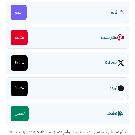
فايبر
انضم
بينتيريست
متابعة
منصة X
متابعة
ثريدز
متابعة
تطبيقنا
تحميل
نشكركم على دعمكم المستمر، وفي حال واجهتكم أي مشكلة لا تترددوا في مراسلتنا.