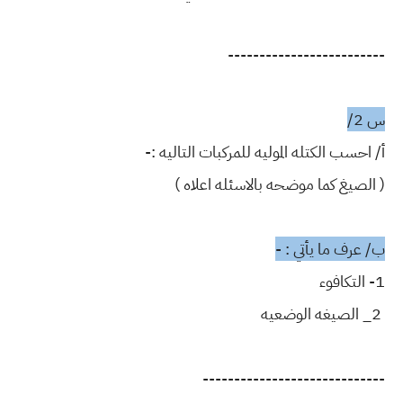
-------------------------
س 2/
أ/ احسب الكتله الموليه للمركبات التاليه :-
( الصيغ كما موضحه بالاسئله اعلاه )
ب/ عرف ما يأتي : -
1- التكافوء
2_ الصيغه الوضعيه
-----------------------------