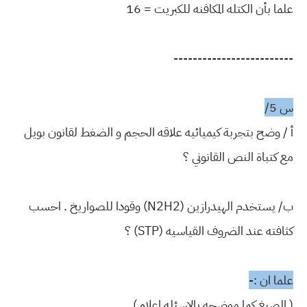
علما بأن الكتله المكافنه للكبريت = 16
-------------------------
س 5/
أ / وضح بتجربة كيميائيه علاقه الحجم و الضغط لقانون بويل
مع كتباة النص القانوني ؟
ب/ يستخدم الهيدرازين (N2H2) وقودا للصواريخ . احسب
كثافته عند الضروف القياسيه (STP) ؟
علما ان :-
( الصيغ كما موضحه بالاسئله اعلاه )