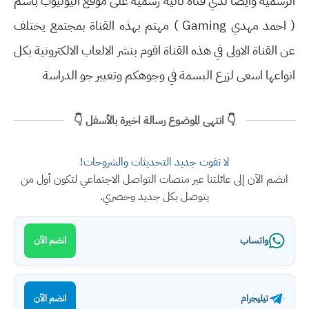
الرسمية وايضا لدي قناة ثانية رسمية على موقع اليوتيوب باسم
( احمد مهدي Gaming ) مهتم بهذه القناة بمجتمع يختلف
عن القناة الاولى في هذه القناة اقوم بنشر الالعاب الالكترونية بكل
انواعها اسعى لزرع البسمة في وجوهكم وتغيير جو الدراسة
👇 انتهى الموضوع رسالة اخيرة بالأسفل 👇
لا تفوت جديد التحديثات والشروحات!
انضم الآن إلى عائلتنا عبر منصات التواصل الاجتماعي لتكون أول من
يتوصل بكل جديد وحصري.
واتساب
انضم الآن
تيليجرام
انضم الآن